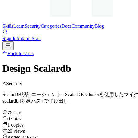
Skills
Learn
Security
Categories
Docs
Community
Blog
Sign In
Submit Skill
Back to skills
Design Scalardb
A
Security
ScalarDB設計エージェント - ScalarDB Cluste
scalardb [対象パス] で呼び出し。
76
stars
0
votes
1
copies
20
views
Added
2/8/2026