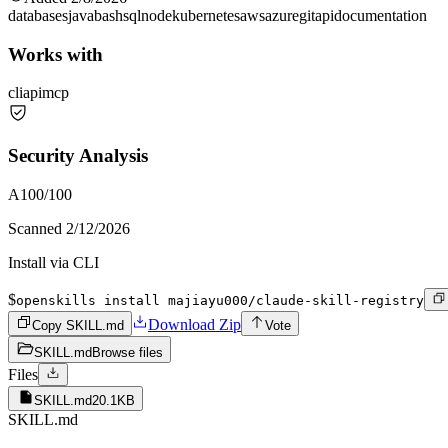
databases
java
bash
sql
node
kubernetes
aws
azure
git
api
documentation
Works with
cli
api
mcp
Security Analysis
A
100
/100
Scanned
2/12/2026
Install via CLI
$
openskills install majiayu000/claude-skill-registry
Download Zip
Copy SKILL.md
Vote
SKILL.md
Browse files
Files
SKILL.md
20.1KB
SKILL.md