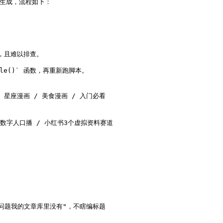
 自动生成，流程如下：

，且难以排查。

icle()` 函数，再重新跑脚本。

 星座漫画 / 美食漫画 / 入门必看

 数字人口播 / 小红书3个虚拟资料赛道

问题我的文章库里没有"，不瞎编标题
