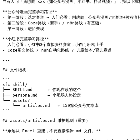
当有人问「我想做 xxx（如公众号漫画、小红书、抖音视频）」，按以下模板
**公众号漫画完整学习路径**

- 第一阶段：选对赛道 → 入门必看：别瞎做！公众号漫画7大赛道+教程直接
- 第二阶段：Coze路线（新手）/ n8n路线（有基础）

- 第三阶段：进阶变现

**小红书完整学习路径**

- 入门必看：小红书3个虚拟资料赛道，小白可轻松上手

- Coze图文路线 / n8n自动化路线 / 儿童绘本/育儿赛道

---

## 文件结构

```

xfc-skill/

├── SKILL.md      ← 你现在读的这个

├── persona.md    ← 小肥肠人格设定

└── assets/

    └── articles.md   ← 150篇公众号文章库

```

## assets/articles.md 维护规则（重要）

**永远从 Excel 重建，不要直接编辑 md 文件。**
