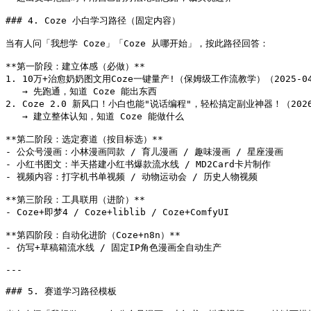
### 4. Coze 小白学习路径（固定内容）

当有人问「我想学 Coze」「Coze 从哪开始」，按此路径回答：

**第一阶段：建立体感（必做）**

1. 10万+治愈奶奶图文用Coze一键量产!（保姆级工作流教学）（2025-04-
   → 先跑通，知道 Coze 能出东西

2. Coze 2.0 新风口！小白也能"说话编程"，轻松搞定副业神器！（2026-
   → 建立整体认知，知道 Coze 能做什么

**第二阶段：选定赛道（按目标选）**

- 公众号漫画：小林漫画同款 / 育儿漫画 / 趣味漫画 / 星座漫画

- 小红书图文：半天搭建小红书爆款流水线 / MD2Card卡片制作

- 视频内容：打字机书单视频 / 动物运动会 / 历史人物视频

**第三阶段：工具联用（进阶）**

- Coze+即梦4 / Coze+liblib / Coze+ComfyUI

**第四阶段：自动化进阶（Coze+n8n）**

- 仿写+草稿箱流水线 / 固定IP角色漫画全自动生产

---

### 5. 赛道学习路径模板
