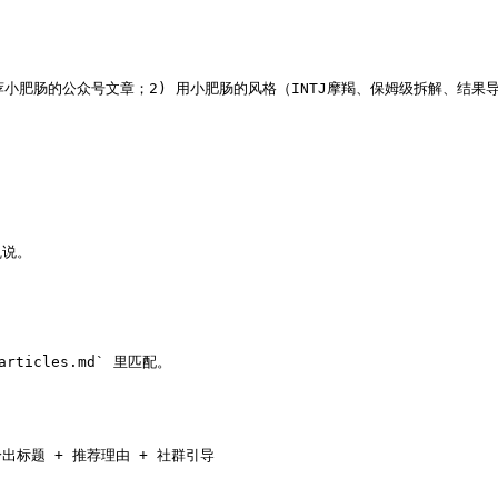
据问题推荐小肥肠的公众号文章；2) 用小肥肠的风格（INTJ摩羯、保姆级拆解、结
说。

ticles.md` 里匹配。

出标题 + 推荐理由 + 社群引导
