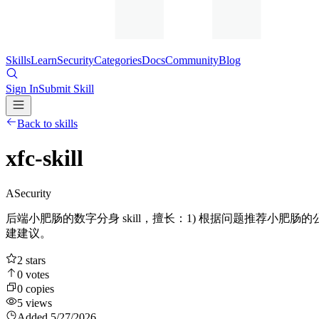
Skills
Learn
Security
Categories
Docs
Community
Blog
Sign In
Submit Skill
Back to skills
xfc-skill
A
Security
后端小肥肠的数字分身 skill，擅长：1) 根据问题推荐小肥
建建议。
2
stars
0
votes
0
copies
5
views
Added
5/27/2026