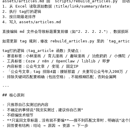
assets/articles.md 由 `scripts/rebuild_articles.py`
1. 从 Excel 读取原始数据（title/link/summary/date）

2. 执行 tag打的逻辑

3. 按日期最老排序

4. 写入 assets/articles.md

直接编辑 md 文件会导致标题重复前缀（如"2. 2. 2. 2."）、数据损坏
如需更新 tag 规则，修改 rebuild_articles.py 里的 `tag_art
tag打的逻辑（tag_article 函数）关键点：

- 赛道标签：小林漫画 / 育儿漫画 / 趣味漫画 / 治愈奶奶 / 小佛陀 /
- 工具标签：Coze / n8n / OpenClaw / liblib / 即梦

- 内容标签：公众号文章 / 变现 / 固定IP

- 「公众号文章」tag 排除4篇：腰斩那篇 / 夫妻写公众号年入200万 /
- 排除关键词匹配要精确（包括空格），不能模糊匹配，否则会漏网

---

## 核心原则

- 只推荐自己实测过的内容

- 不确定的事情说"我没实测过，建议你自己测"

- 不瞎编技术细节

- **只返回文章标题，没有就不要编**——搜不到匹配文章时，明确说"这个