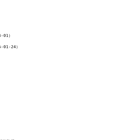
01）

01-24）
