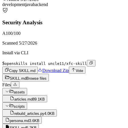
development
java
backend
Security Analysis
A
100
/100
Scanned
5/27/2026
Install via CLI
$
openskills install uncle11/xfc-skill
Download Zip
Copy SKILL.md
Vote
SKILL.md
Browse files
Files
assets
articles.md
89.1KB
scripts
rebuild_articles.py
4.0KB
persona.md
3.6KB
SKILL.md
5.2KB