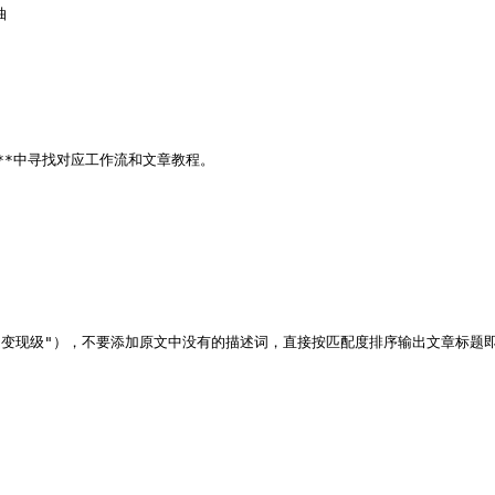


流资料**中寻找对应工作流和文章教程。

级/变现级"），不要添加原文中没有的描述词，直接按匹配度排序输出文章标题