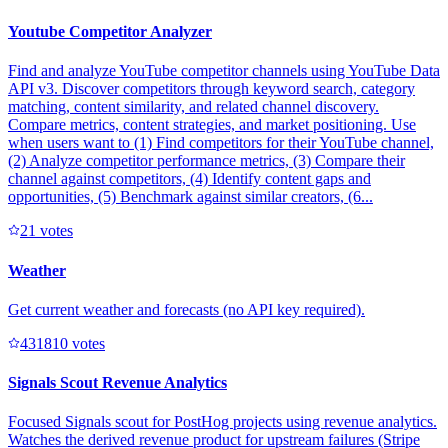
Youtube Competitor Analyzer
Find and analyze YouTube competitor channels using YouTube Data
API v3. Discover competitors through keyword search, category
matching, content similarity, and related channel discovery.
Compare metrics, content strategies, and market positioning. Use
when users want to (1) Find competitors for their YouTube channel,
(2) Analyze competitor performance metrics, (3) Compare their
channel against competitors, (4) Identify content gaps and
opportunities, (5) Benchmark against similar creators, (6...
2
1
votes
Weather
Get current weather and forecasts (no API key required).
43181
0
votes
Signals Scout Revenue Analytics
Focused Signals scout for PostHog projects using revenue analytics.
Watches the derived revenue product for upstream failures (Stripe