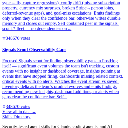
sync stalls, capture regressions), config drift (missing subscription
property, currency mix surprises, broken Stripe↔person joins,
deferred-revenue gaps), and goal-miss escalations. Emits findings
only when they clear the confidence bar; otherwise writes durable
memory and closes out empty. Self-contained peer in the signals-
scout-* fleet — no dependencies on ...
34867
0
votes
Signals Scout Observability Gaps
Focused Signals scout for finding observability gaps in PostHog
itself — significant event volumes the team isn't tracking, custom
events with no insight or dashboard coverage, insights pointing at
events that have stopped firing, dashboards missing related context,
critical events with no alerts. Watches the event-stream-vs-saved-
inventory delta as the team's product evolves and emits findings
recommending new insights, dashboard additions, or alerts when
gaps clear the confidence bar. Self...
34867
0
votes
View all in
data
→
Skills Directory
Security-tested agent skills for Claude, coding agents, and AI