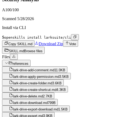
A
100
/100
Scanned
5/28/2026
Install via CLI
$
openskills install larksuite/cli
Download Zip
Copy SKILL.md
Vote
SKILL.md
Browse files
Files
references
lark-drive-add-comment.md
11.0KB
lark-drive-apply-permission.md
3.5KB
lark-drive-create-folder.md
3.6KB
lark-drive-create-shortcut.md
4.3KB
lark-drive-delete.md
2.7KB
lark-drive-download.md
799B
lark-drive-export-download.md
1.5KB
lark-drive-export.md
3.9KB