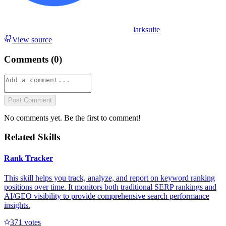
larksuite
View source
Comments (
0
)
Post Comment
No comments yet. Be the first to comment!
Related Skills
Rank Tracker
This skill helps you track, analyze, and report on keyword ranking
positions over time. It monitors both traditional SERP rankings and
AI/GEO visibility to provide comprehensive search performance
insights.
37
1
votes