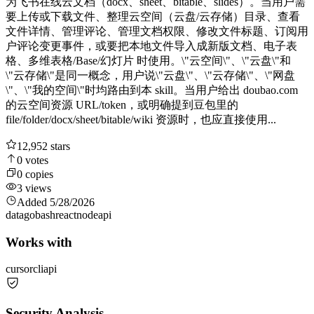
为飞书在线云文档（docx、sheet、bitable、slides）。当用户需
要上传或下载文件、整理云空间（云盘/云存储）目录、查看
文件详情、管理评论、管理文档权限、修改文件标题、订阅用
户评论变更事件，或要把本地文件导入成新版文档、电子表
格、多维表格/Base/幻灯片 时使用。\"云空间\"、\"云盘\"和
\"云存储\"是同一概念，用户说\"云盘\"、\"云存储\"、\"网盘
\"、\"我的空间\"时均路由到本 skill。当用户给出 doubao.com
的云空间资源 URL/token，或明确提到豆包里的
file/folder/docx/sheet/bitable/wiki 资源时，也应直接使用...
12,952
stars
0
votes
0
copies
3
views
Added
5/28/2026
data
go
bash
react
node
api
Works with
cursor
cli
api
Security Analysis