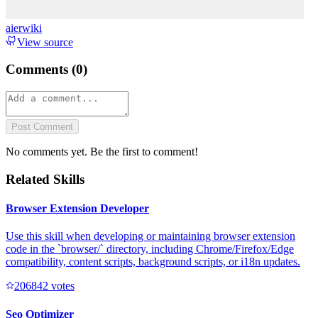
aierwiki
View source
Comments (
0
)
Post Comment
No comments yet. Be the first to comment!
Related Skills
Browser Extension Developer
Use this skill when developing or maintaining browser extension
code in the `browser/` directory, including Chrome/Firefox/Edge
compatibility, content scripts, background scripts, or i18n updates.
20684
2
votes
Seo Optimizer