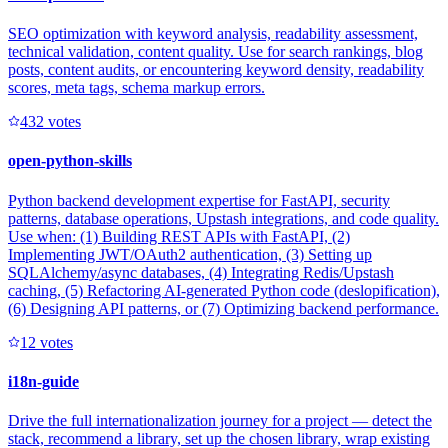
SEO optimization with keyword analysis, readability assessment,
technical validation, content quality. Use for search rankings, blog
posts, content audits, or encountering keyword density, readability
scores, meta tags, schema markup errors.
43
2
votes
open-python-skills
Python backend development expertise for FastAPI, security
patterns, database operations, Upstash integrations, and code quality.
Use when: (1) Building REST APIs with FastAPI, (2)
Implementing JWT/OAuth2 authentication, (3) Setting up
SQLAlchemy/async databases, (4) Integrating Redis/Upstash
caching, (5) Refactoring AI-generated Python code (deslopification),
(6) Designing API patterns, or (7) Optimizing backend performance.
1
2
votes
i18n-guide
Drive the full internationalization journey for a project — detect the
stack, recommend a library, set up the chosen library, wrap existing