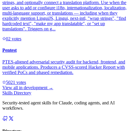
strings, and optionally connect a translation platform. Use when the
user asks to add or configure i18n, internationalization, localization,
multi-language support, or translations — including when they
explicitly mention LinguiJS, Lingui, next-intl, "wrap strings", "find
hardcoded text", "make my app translatable", or "set up
translations". Triggers on g...
0
2
votes
Pentest
PTES-aligned adversarial security audit for backend, frontend, and
mobile applications. Produces a CVSS-scored Hacker Report with
verified PoCs and phased remediation.
502
1
votes
View all in
development
→
Skills Directory
Security-tested agent skills for Claude, coding agents, and AI
workflows.