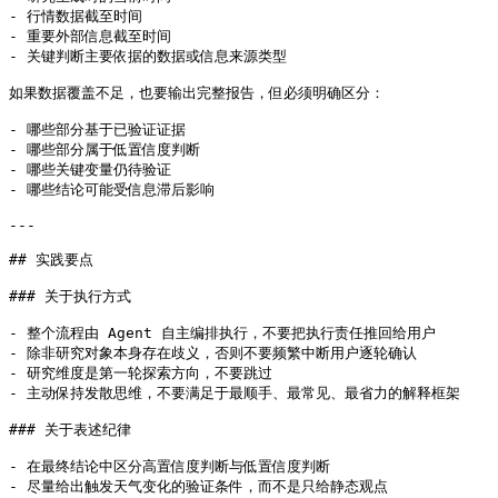
- 行情数据截至时间

- 重要外部信息截至时间

- 关键判断主要依据的数据或信息来源类型

如果数据覆盖不足，也要输出完整报告，但必须明确区分：

- 哪些部分基于已验证证据

- 哪些部分属于低置信度判断

- 哪些关键变量仍待验证

- 哪些结论可能受信息滞后影响

---

## 实践要点

### 关于执行方式

- 整个流程由 Agent 自主编排执行，不要把执行责任推回给用户

- 除非研究对象本身存在歧义，否则不要频繁中断用户逐轮确认

- 研究维度是第一轮探索方向，不要跳过

- 主动保持发散思维，不要满足于最顺手、最常见、最省力的解释框架

### 关于表述纪律

- 在最终结论中区分高置信度判断与低置信度判断

- 尽量给出触发天气变化的验证条件，而不是只给静态观点
