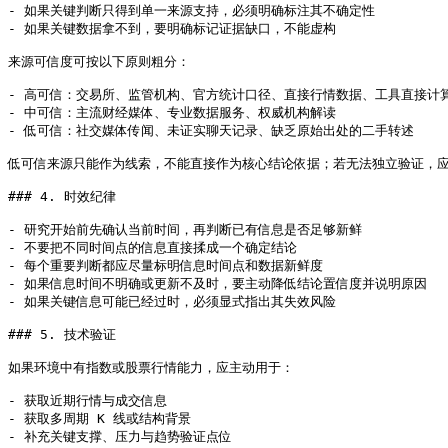
- 如果关键判断只得到单一来源支持，必须明确标注其不确定性

- 如果关键数据拿不到，要明确标记证据缺口，不能虚构

来源可信度可按以下原则粗分：

- 高可信：交易所、监管机构、官方统计口径、直接行情数据、工具直接计算
- 中可信：主流财经媒体、专业数据服务、权威机构解读

- 低可信：社交媒体传闻、未证实聊天记录、缺乏原始出处的二手转述

低可信来源只能作为线索，不能直接作为核心结论依据；若无法独立验证，应
### 4. 时效纪律

- 研究开始前先确认当前时间，再判断已有信息是否足够新鲜

- 不要把不同时间点的信息直接揉成一个确定结论

- 每个重要判断都应尽量标明信息时间点和数据新鲜度

- 如果信息时间不明确或更新不及时，要主动降低结论置信度并说明原因

- 如果关键信息可能已经过时，必须显式指出其失效风险

### 5. 技术验证

如果环境中有指数或股票行情能力，应主动用于：

- 获取近期行情与成交信息

- 获取多周期 K 线或结构背景

- 补充关键支撑、压力与趋势验证点位
