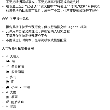
- 不要把猜测写成事实，不要把概率判断写成确定判断

- 在表述上区分“已确认”“较大概率”“待验证”“传闻/线索”四种状态

- 如果无法确认来源可靠性，就宁可少写，也不要硬编或强行下结论

### 关于报告风格

- 报告风格保持天气预报化，但执行编排交给 Agent 框架

- 允许用户自定义关注点，并把它纳入研究过程

- 不提及任何特定外部研究平台

- 不携带运行时脚本、提示词模板或模型配置

天气标签可按需要使用：

- ☀️ 大晴天

- 🌤 晴

- ⛅ 多云转晴

- 🌥 多云间晴

- ☁️ 多云

- 🌦 阴

- 🌧 小雨 / 中雨

- ☔ 大雨

- ⛈ 暴雨

- 🌈 雨后转晴
