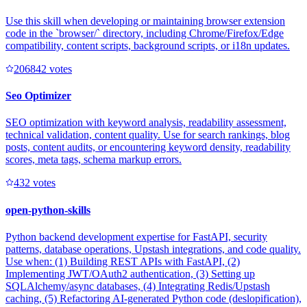
Use this skill when developing or maintaining browser extension
code in the `browser/` directory, including Chrome/Firefox/Edge
compatibility, content scripts, background scripts, or i18n updates.
20684
2
votes
Seo Optimizer
SEO optimization with keyword analysis, readability assessment,
technical validation, content quality. Use for search rankings, blog
posts, content audits, or encountering keyword density, readability
scores, meta tags, schema markup errors.
43
2
votes
open-python-skills
Python backend development expertise for FastAPI, security
patterns, database operations, Upstash integrations, and code quality.
Use when: (1) Building REST APIs with FastAPI, (2)
Implementing JWT/OAuth2 authentication, (3) Setting up
SQLAlchemy/async databases, (4) Integrating Redis/Upstash
caching, (5) Refactoring AI-generated Python code (deslopification),