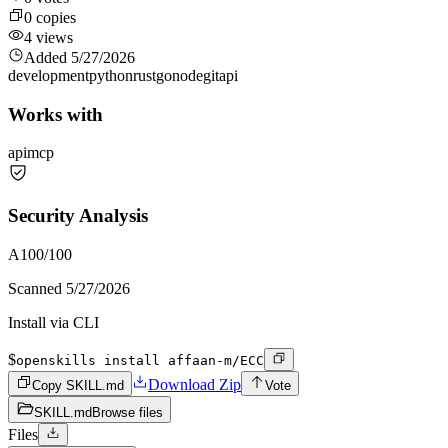
0
copies
4
views
Added
5/27/2026
development
python
rust
go
node
git
api
Works with
api
mcp
Security Analysis
A
100
/100
Scanned
5/27/2026
Install via CLI
$
openskills install affaan-m/ECC
Download Zip
Copy SKILL.md
Vote
SKILL.md
Browse files
Files