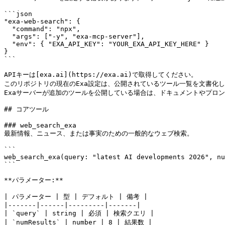
```json

"exa-web-search": {

  "command": "npx",

  "args": ["-y", "exa-mcp-server"],

  "env": { "EXA_API_KEY": "YOUR_EXA_API_KEY_HERE" }

}

```

APIキーは[exa.ai](https://exa.ai)で取得してください。

このリポジトリの現在のExa設定は、公開されているツール一覧を文書化しています: `w
Exaサーバーが追加のツールを公開している場合は、ドキュメントやプロン
## コアツール

### web_search_exa

最新情報、ニュース、または事実のための一般的なウェブ検索。

```

web_search_exa(query: "latest AI developments 2026", nu
```

**パラメーター:**

| パラメーター | 型 | デフォルト | 備考 |

|-------|------|---------|-------|

| `query` | string | 必須 | 検索クエリ |

| `numResults` | number | 8 | 結果数 |
