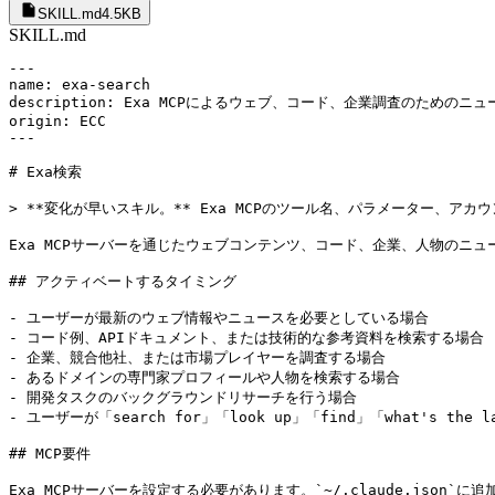
SKILL.md
4.5KB
SKILL.md
---

name: exa-search

description: Exa MCPによるウェブ、コード、企業調査のた
origin: ECC

---

# Exa検索

> **変化が早いスキル。** Exa MCPのツール名、パラメーター
Exa MCPサーバーを通じたウェブコンテンツ、コード、企業、人物のニュー
## アクティベートするタイミング

- ユーザーが最新のウェブ情報やニュースを必要としている場合

- コード例、APIドキュメント、または技術的な参考資料を検索する場合

- 企業、競合他社、または市場プレイヤーを調査する場合

- あるドメインの専門家プロフィールや人物を検索する場合

- 開発タスクのバックグラウンドリサーチを行う場合

- ユーザーが「search for」「look up」「find」「what's the l
## MCP要件

Exa MCPサーバーを設定する必要があります。`~/.claude.json`に追