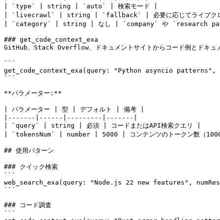
| `type` | string | `auto` | 検索モード |

| `livecrawl` | string | `fallback` | 必要に応じてライブ
| `category` | string | なし | `company` や `researc
### get_code_context_exa

GitHub、Stack Overflow、ドキュメントサイトからコード例とドキュ
```

get_code_context_exa(query: "Python asyncio patterns", 
```

**パラメーター:**

| パラメーター | 型 | デフォルト | 備考 |

|-------|------|---------|-------|

| `query` | string | 必須 | コードまたはAPI検索クエリ |

| `tokensNum` | number | 5000 | コンテンツのトークン数（1000
## 使用パターン

### クイック検索

```

web_search_exa(query: "Node.js 22 new features", numRes
```

### コード調査

```
