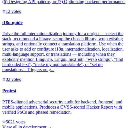
(6) Designing API patterns, or (7) Optimizing backend performance.
1
2
votes
i18n-guide
Drive the full internationalization journey for a project — detect the
stack, recommend a library, set up the chosen library, wrap existing
strings, and optionally connect a translation platform. Use when the
user asks to add or configure i18n, internationalization, localization,
multi-language support, or translations — including when they
explicitly mention LinguiJS, Lingui, next-intl, "wrap strings", "find
hardcoded text", "make my app translatable", or "set up
translations". Triggers on g...
0
2
votes
Pentest
PTES-aligned adversarial security audit for backend, frontend, and
mobile applications. Produces a CVSS-scored Hacker Report with
verified PoCs and phased remediation.
502
1
votes
View all in
development
→