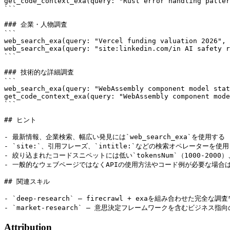
get_code_context_exa(query: "Rust error handling patter
```

### 企業・人物調査

```

web_search_exa(query: "Vercel funding valuation 2026", 
web_search_exa(query: "site:linkedin.com/in AI safety r
```

### 技術的な詳細調査

```

web_search_exa(query: "WebAssembly component model stat
get_code_context_exa(query: "WebAssembly component mode
```

## ヒント

- 最新情報、企業検索、幅広い発見には`web_search_exa`を使用する

- `site:`、引用フレーズ、`intitle:`などの検索オペレーターを使
- 絞り込まれたコードスニペットには低い`tokensNum`（1000-200
- 一般的なウェブページではなくAPIの使用方法やコード例が必要な場合は`get_
## 関連スキル

- `deep-research` — firecrawl + exaを組み合わせた完全な調
Attribution