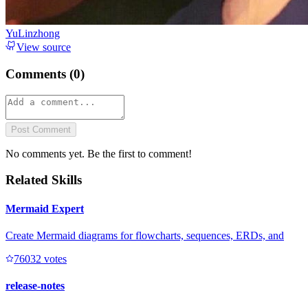
YuLinzhong
View source
Comments (
0
)
Post Comment
No comments yet. Be the first to comment!
Related Skills
Mermaid Expert
Create Mermaid diagrams for flowcharts, sequences, ERDs, and
7603
2
votes
release-notes