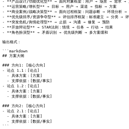
- **产品设计/功能优化型** → 面向对象框架：用户 → 场景 → 需求 → 
- **运营策略/增长型** → 目标 → 用户 → 渠道 → 指标 → 方案

- **商业案例/战略决策型** → 面向过程框架：问题诊断 → 环境分析 → 
- **优先级排序/资源争夺型** → 评估排序框架：标准建立 → 分类 → 评估
- **突发危机/舆情处理型** → 止损 → 沟通 → 修复 → 预防

- **开放辩论型** → STAR法则：情境 → 任务 → 行动 → 结果

- **角色扮演型** → 矛盾识别 → 优先级判断 → 多方案缓和

输出格式：

```markdown

## 方案大纲

### 方向1: [核心方向]

- 论点 1.1：[论点]

  - 具体方案：[方案]

  - 支撑依据：[数据/事实]

- 论点 1.2：[论点]

  - 具体方案：[方案]

  - 支撑依据：[数据/事实]

### 方向2: [核心方向]

- 论点 2.1：[论点]

  - 具体方案：[方案]

  - 支撑依据：[数据/事实]

```
