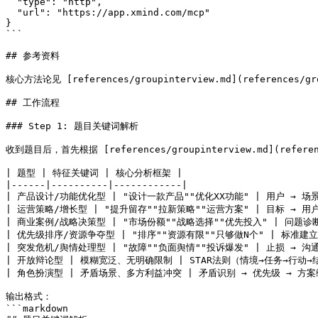
  "type": "http",

  "url": "https://app.xmind.com/mcp"

}

```

## 参考资料

核心方法论见 [references/groupinterview.md](references/gro
## 工作流程

### Step 1: 题目关键词解析

收到题目后，首先根据 [references/groupinterview.md](re
| 题型 | 特征关键词 | 核心分析框架 |

|------|----------|------------|

| 产品设计/功能优化型 | "设计一款产品""优化XX功能" | 用户 → 场景
| 运营策略/增长型 | "提升留存""拉新策略""运营方案" | 目标 → 用户 
| 商业案例/战略决策型 | "市场份额""战略选择""优先投入" | 问题诊断
| 优先级排序/资源争夺型 | "排序""资源有限""只够做N个" | 标准建立 →
| 突发危机/舆情处理型 | "故障""负面舆情""投诉爆发" | 止损 → 沟通 
| 开放辩论型 | 模糊宽泛、无明确限制 | STAR法则（情境→任务→行动→结
| 角色扮演型 | 矛盾场景、多方利益冲突 | 矛盾识别 → 优先级 → 方案缓
输出格式：

```markdown
