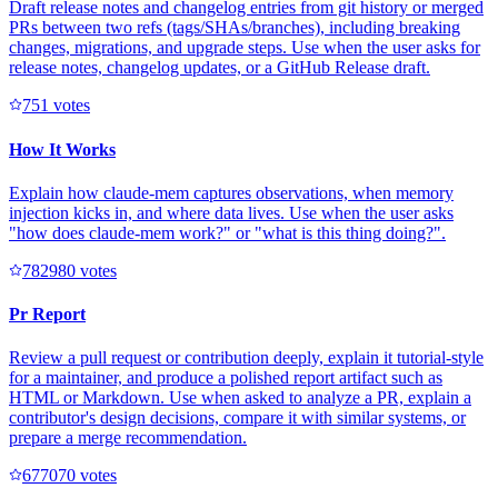
Draft release notes and changelog entries from git history or merged
PRs between two refs (tags/SHAs/branches), including breaking
changes, migrations, and upgrade steps. Use when the user asks for
release notes, changelog updates, or a GitHub Release draft.
75
1
votes
How It Works
Explain how claude-mem captures observations, when memory
injection kicks in, and where data lives. Use when the user asks
"how does claude-mem work?" or "what is this thing doing?".
78298
0
votes
Pr Report
Review a pull request or contribution deeply, explain it tutorial-style
for a maintainer, and produce a polished report artifact such as
HTML or Markdown. Use when asked to analyze a PR, explain a
contributor's design decisions, compare it with similar systems, or
prepare a merge recommendation.
67707
0
votes