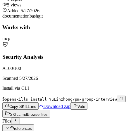
5
views
Added
5/27/2026
documentation
bash
git
Works with
mcp
Security Analysis
A
100
/100
Scanned
5/27/2026
Install via CLI
$
openskills install YuLinzhong/pm-group-interview
Download Zip
Copy SKILL.md
Vote
SKILL.md
Browse files
Files
references