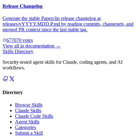
Release Changelog
Generate the stable Paperclip release changelog at
releases/vYYYY.MDD.P.md by reading commits, changesets, and
merged PR context since the last stable tag.
67707
0
votes
View all in
documentation
→
Skills Directory
Security-tested agent skills for Claude, coding agents, and AI
workflows.
Directory
Browse Skills
Claude Skills
Claude Code Skills
Agent Skills
Categories
Submit a Skill