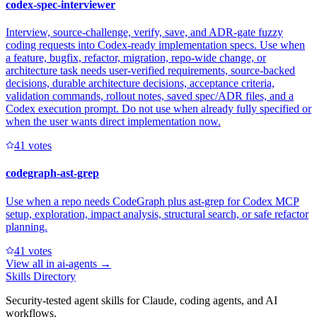
codex-spec-interviewer
Interview, source-challenge, verify, save, and ADR-gate fuzzy
coding requests into Codex-ready implementation specs. Use when
a feature, bugfix, refactor, migration, repo-wide change, or
architecture task needs user-verified requirements, source-backed
decisions, durable architecture decisions, acceptance criteria,
validation commands, rollout notes, saved spec/ADR files, and a
Codex execution prompt. Do not use when already fully specified or
when the user wants direct implementation now.
4
1
votes
codegraph-ast-grep
Use when a repo needs CodeGraph plus ast-grep for Codex MCP
setup, exploration, impact analysis, structural search, or safe refactor
planning.
4
1
votes
View all in
ai-agents
→
Skills Directory
Security-tested agent skills for Claude, coding agents, and AI
workflows.