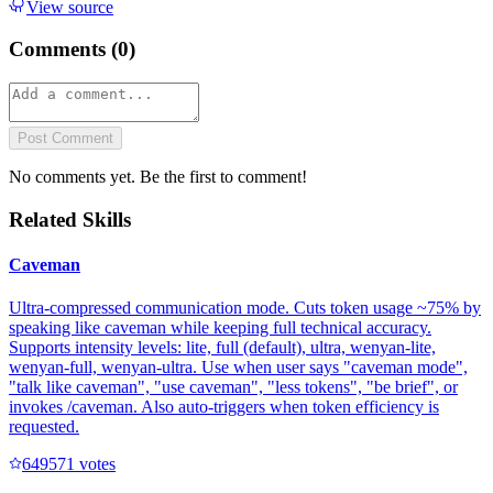
View source
Comments (
0
)
Post Comment
No comments yet. Be the first to comment!
Related Skills
Caveman
Ultra-compressed communication mode. Cuts token usage ~75% by
speaking like caveman while keeping full technical accuracy.
Supports intensity levels: lite, full (default), ultra, wenyan-lite,
wenyan-full, wenyan-ultra. Use when user says "caveman mode",
"talk like caveman", "use caveman", "less tokens", "be brief", or
invokes /caveman. Also auto-triggers when token efficiency is
requested.
64957
1
votes