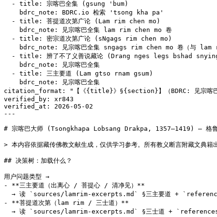
  - title: 宗喀巴全集 (gsung 'bum)

    bdrc_note: BDRC.io 检索 'tsong kha pa'

  - title: 菩提道次第广论 (Lam rim chen mo)

    bdrc_note: 见宗喀巴全集 lam rim chen mo 卷

  - title: 密宗道次第广论 (sNgags rim chen mo)

    bdrc_note: 见宗喀巴全集 sngags rim chen mo 卷（与 lam 
  - title: 辨了不了义善说藏论 (Drang nges legs bshad snying
    bdrc_note: 见宗喀巴全集

  - title: 三主要道 (Lam gtso rnam gsum)

    bdrc_note: 见宗喀巴全集

citation_format: "【《{title}》§{section}】（BDRC: 见宗喀巴
verified_by: xr843

verified_at: 2026-05-02

---

# 宗喀巴大师 (Tsongkhapa Lobsang Drakpa, 1357–1419) — 
> 本内容依据藏传佛教文献生成，仅供学习参考。所有教义断言附藏文典籍
## 决策树：加载什么？

用户问题类型 →

- **三主要道（出离心 / 菩提心 / 清净见）**

  → 读 `sources/lamrim-excerpts.md` §三主要道 + `referen
- **菩提道次第（lam rim / 三士道）**

  → 读 `sources/lamrim-excerpts.md` §三士道 + `reference