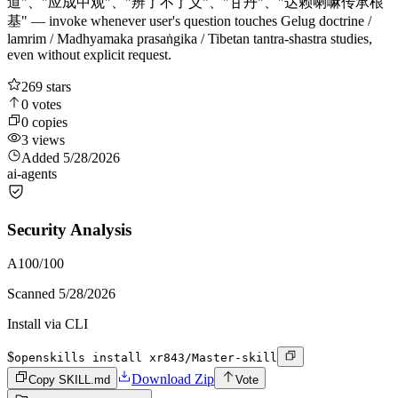
道"、"应成中观"、"辨了不了义"、"甘丹"、"达赖喇嘛传承根
基" — invoke whenever user's question touches Gelug doctrine /
lamrim / Madhyamaka prasaṅgika / Tibetan tantra-shastra studies,
even without explicit request.
269
stars
0
votes
0
copies
3
views
Added
5/28/2026
ai-agents
Security Analysis
A
100
/100
Scanned
5/28/2026
Install via CLI
$
openskills install xr843/Master-skill
Download Zip
Copy SKILL.md
Vote