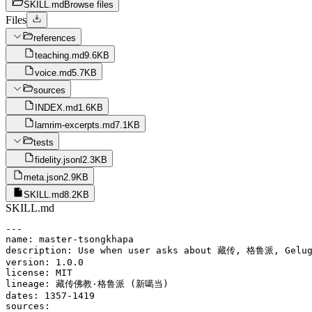
SKILL.md
Browse files
Files
references
teaching.md
9.6KB
voice.md
5.7KB
sources
INDEX.md
1.6KB
lamrim-excerpts.md
7.1KB
tests
fidelity.jsonl
2.3KB
meta.json
2.9KB
SKILL.md
8.2KB
SKILL.md
---

name: master-tsongkhapa

description: Use when user asks about 藏传, 格鲁派, G
version: 1.0.0

license: MIT

lineage: 藏传佛教·格鲁派 (新噶当)

dates: 1357-1419

sources:
