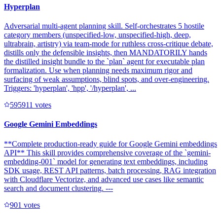
Hyperplan
Adversarial multi-agent planning skill. Self-orchestrates 5 hostile
category members (unspecified-low, unspecified-high, deep,
ultrabrain, artistry) via team-mode for ruthless cross-critique debate,
distills only the defensible insights, then MANDATORILY hands
the distilled insight bundle to the `plan` agent for executable plan
formalization. Use when planning needs maximum rigor and
surfacing of weak assumptions, blind spots, and over-engineering.
Triggers: 'hyperplan', 'hpp', '/hyperplan', ...
59591
1
votes
Google Gemini Embeddings
**Complete production-ready guide for Google Gemini embeddings
API** This skill provides comprehensive coverage of the `gemini-
embedding-001` model for generating text embeddings, including
SDK usage, REST API patterns, batch processing, RAG integration
with Cloudflare Vectorize, and advanced use cases like semantic
search and document clustering. ---
90
1
votes