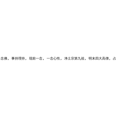
 事持理持, 现前一念, 一念心性, 净土宗第九祖, 明末四大高僧, 占察忏, or want