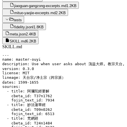
jiaoguan-gangzong-excerpts.md
1.2KB
mituo-yaojie-excerpts.md
2.2KB
tests
fidelity.jsonl
1.8KB
meta.json
2.4KB
SKILL.md
6.2KB
SKILL.md
---

name: master-ouyi

description: Use when user asks about 蕅益大师, 教宗
version: 0.3.0

license: MIT

lineage: 天台宗/净土宗（跨宗派）

dates: 1599-1655

sources:

  - title: 阿彌陀經要解

    cbeta_id: T37n1762

    fojin_text_id: 7934

  - title: 妙法蓮華經

    cbeta_id: T09n0262

    fojin_text_id: 6513

  - title: 梵網經

    cbeta_id: T24n1484
