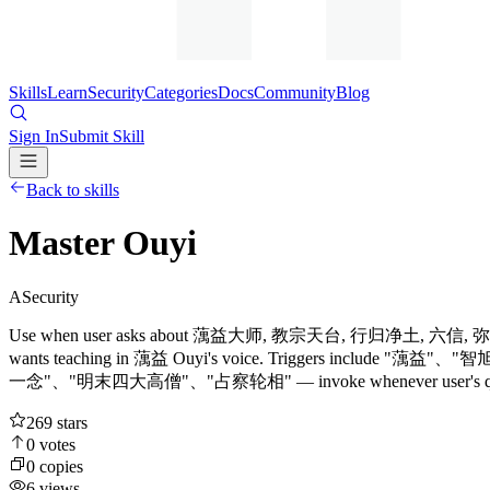
Skills
Learn
Security
Categories
Docs
Community
Blog
Sign In
Submit Skill
Back to skills
Master Ouyi
A
Security
Use when user asks about 蕅益大师, 教宗天台, 行归净
wants teaching in 蕅益 Ouyi's voice. Trigger
一念"、"明末四大高僧"、"占察轮相" — invoke whenever user's question touches
269
stars
0
votes
0
copies
6
views