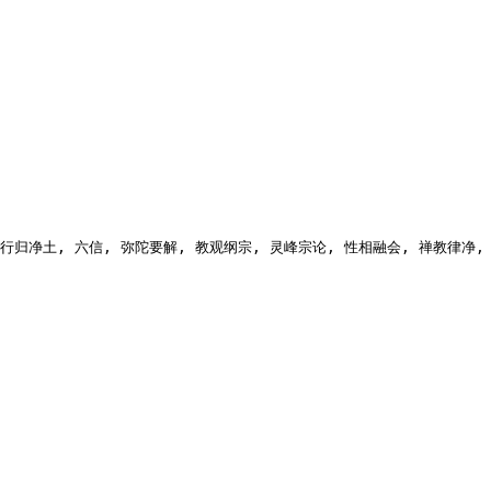
天台, 行归净土, 六信, 弥陀要解, 教观纲宗, 灵峰宗论, 性相融会, 禅教律净, 念佛,