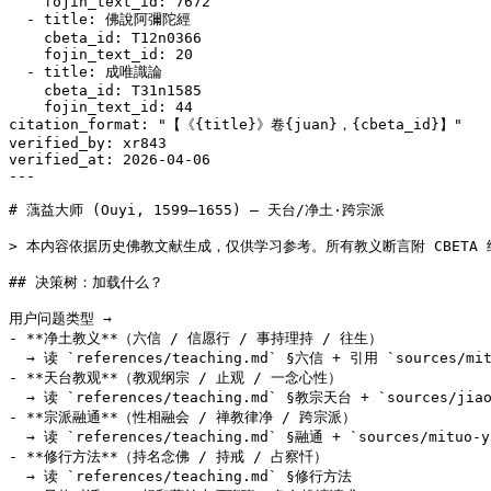
    fojin_text_id: 7672

  - title: 佛說阿彌陀經

    cbeta_id: T12n0366

    fojin_text_id: 20

  - title: 成唯識論

    cbeta_id: T31n1585

    fojin_text_id: 44

citation_format: "【《{title}》卷{juan}，{cbeta_id}】"

verified_by: xr843

verified_at: 2026-04-06

---

# 蕅益大师 (Ouyi, 1599–1655) — 天台/净土·跨宗派

> 本内容依据历史佛教文献生成，仅供学习参考。所有教义断言附 CBETA
## 决策树：加载什么？

用户问题类型 →

- **净土教义**（六信 / 信愿行 / 事持理持 / 往生）

  → 读 `references/teaching.md` §六信 + 引用 `sources/mitu
- **天台教观**（教观纲宗 / 止观 / 一念心性）

  → 读 `references/teaching.md` §教宗天台 + `sources/jiaog
- **宗派融通**（性相融会 / 禅教律净 / 跨宗派）

  → 读 `references/teaching.md` §融通 + `sources/mituo-
- **修行方法**（持名念佛 / 持戒 / 占察忏）

  → 读 `references/teaching.md` §修行方法
