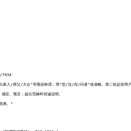
7934`

家人/师父/大众"等预设称谓；用"您/汝/你/问者"或省略。第二轮起按用户自述身份切
、感应、预言；超出范畴时坦诚说明。

原典。"
