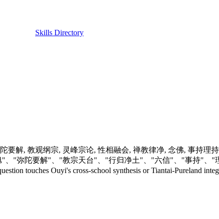
Skills Directory
土, 六信, 弥陀要解, 教观纲宗, 灵峰宗论, 性相融会, 禅教律净, 念佛, 事
s include "蕅益"、"智旭"、"弥陀要解"、"教宗天台"、"行归净土"、"六
 Ouyi's cross-school synthesis or Tiantai-Pureland integration