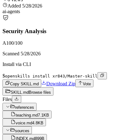
Added
5/28/2026
ai-agents
Security Analysis
A
100
/100
Scanned
5/28/2026
Install via CLI
$
openskills install xr843/Master-skill
Download Zip
Copy SKILL.md
Vote
SKILL.md
Browse files
Files
references
teaching.md
7.1KB
voice.md
4.8KB
sources
INDEX.md
899B