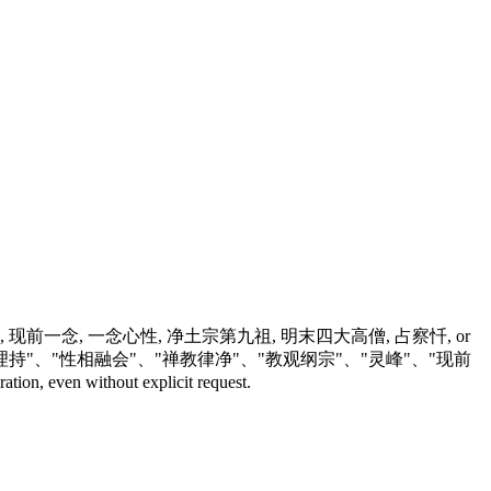
持理持, 现前一念, 一念心性, 净土宗第九祖, 明末四大高僧, 占察忏, or
信"、"事持"、"理持"、"性相融会"、"禅教律净"、"教观纲宗"、"灵峰"、"现前
, even without explicit request.