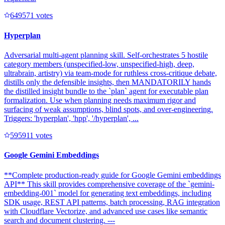
64957
1
votes
Hyperplan
Adversarial multi-agent planning skill. Self-orchestrates 5 hostile
category members (unspecified-low, unspecified-high, deep,
ultrabrain, artistry) via team-mode for ruthless cross-critique debate,
distills only the defensible insights, then MANDATORILY hands
the distilled insight bundle to the `plan` agent for executable plan
formalization. Use when planning needs maximum rigor and
surfacing of weak assumptions, blind spots, and over-engineering.
Triggers: 'hyperplan', 'hpp', '/hyperplan', ...
59591
1
votes
Google Gemini Embeddings
**Complete production-ready guide for Google Gemini embeddings
API** This skill provides comprehensive coverage of the `gemini-
embedding-001` model for generating text embeddings, including
SDK usage, REST API patterns, batch processing, RAG integration
with Cloudflare Vectorize, and advanced use cases like semantic
search and document clustering. ---