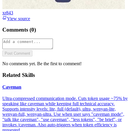
xr843
View source
Comments (
0
)
Post Comment
No comments yet. Be the first to comment!
Related Skills
Caveman
Ultra-compressed communication mode. Cuts token usage ~75% by
speaking like caveman while keeping full technical accuracy.
Supports intensity levels: lite, full (default), ultra, wenyan-lite,
wenyan-full, wenyan-ultra. Use when user says "caveman mode",
"talk like caveman", "use caveman", "less tokens", "be brief", or
invokes /caveman. Also auto-triggers when token efficiency is
requested.