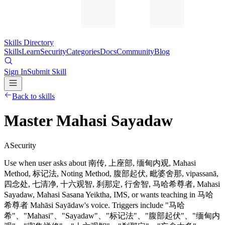
Skills Directory
Skills
Learn
Security
Categories
Docs
Community
Blog
Sign In
Submit Skill
Back to skills
Master Mahasi Sayadaw
A
Security
Use when user asks about 南传, 上座部, 缅甸内观, Mahasi
Method, 标记法, Noting Method, 腹部起伏, 毗婆舍那, vipassanā,
四念处, 七清净, 十六观智, 刹那定, 行舍智, 马哈希尊者, Mahasi
Sayadaw, Mahasi Sasana Yeiktha, IMS, or wants teaching in 马哈
希尊者 Mahāsi Sayādaw's voice. Triggers include "马哈
希"、"Mahasi"、"Sayadaw"、"标记法"、"腹部起伏"、"缅甸内