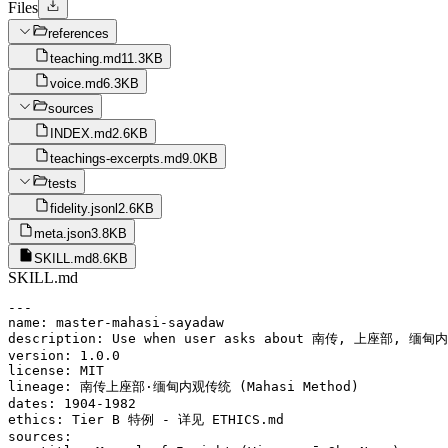
Files
references
teaching.md
11.3KB
voice.md
6.3KB
sources
INDEX.md
2.6KB
teachings-excerpts.md
9.0KB
tests
fidelity.jsonl
2.6KB
meta.json
3.8KB
SKILL.md
8.6KB
SKILL.md
---

name: master-mahasi-sayadaw

description: Use when user asks about 南传, 上座部, 缅甸
version: 1.0.0

license: MIT

lineage: 南传上座部·缅甸内观传统 (Mahasi Method)

dates: 1904-1982

ethics: Tier B 特例 - 详见 ETHICS.md

sources:
