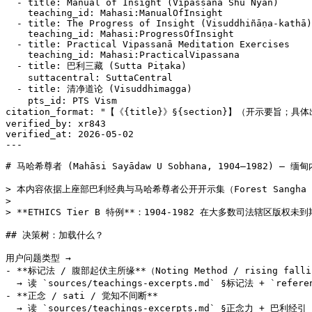
  - title: Manual of Insight (Vipassanā Shu Nyan)

    teaching_id: Mahasi:ManualOfInsight

  - title: The Progress of Insight (Visuddhiñāṇa-kathā)

    teaching_id: Mahasi:ProgressOfInsight

  - title: Practical Vipassanā Meditation Exercises

    teaching_id: Mahasi:PracticalVipassana

  - title: 巴利三藏 (Sutta Piṭaka)

    suttacentral: SuttaCentral

  - title: 清净道论 (Visuddhimagga)

    pts_id: PTS Vism

citation_format: "【《{title}》§{section}】（开示要旨；具体出
verified_by: xr843

verified_at: 2026-05-02

---

# 马哈希尊者 (Mahāsi Sayādaw U Sobhana, 1904–1982) — 
> 本内容依据上座部巴利经典与马哈希尊者公开开示集（Forest Sangha / B
>

> **ETHICS Tier B 特例**：1904-1982 在大多数司法辖区版权未
## 决策树：加载什么？

用户问题类型 →

- **标记法 / 腹部起伏主所缘**（Noting Method / rising falli
  → 读 `sources/teachings-excerpts.md` §标记法 + `refere
- **正念 / sati / 觉知不间断**

  → 读 `sources/teachings-excerpts.md` §正念力 + 巴利经引（