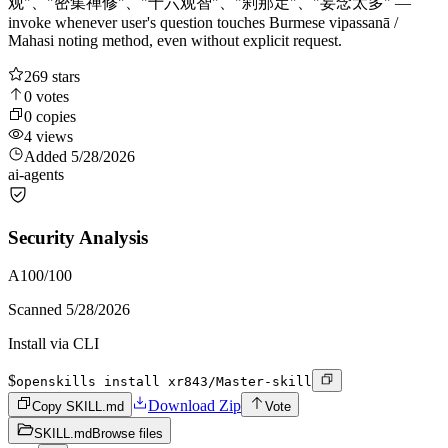
观"、"密集禅修"、"十六观智"、"刹那定"、"妄念太多" —
invoke whenever user's question touches Burmese vipassanā /
Mahasi noting method, even without explicit request.
269
stars
0
votes
0
copies
4
views
Added
5/28/2026
ai-agents
Security Analysis
A
100
/100
Scanned
5/28/2026
Install via CLI
$
openskills install xr843/Master-skill
Download Zip
Copy SKILL.md
Vote
SKILL.md
Browse files