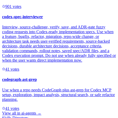
90
1
votes
codex-spec-interviewer
Interview, source-challenge, verify, save, and ADR-gate fuzzy
coding requests into Codex-ready implementation specs. Use when
a feature, bugfix, refactor, migration, repo-wide change, or
architecture task needs user-verified requirements, source-backed
decisions, durable architecture decisions, acceptance criteria,
validation commands, rollout notes, saved spec/ADR files, and a
Codex execution prompt. Do not use when already fully specified or
when the user wants direct implementation now.
4
1
votes
codegraph-ast-grep
Use when a repo needs CodeGraph plus ast-grep for Codex MCP
setup, exploration, impact analysis, structural search, or safe refactor
planning.
4
1
votes
View all in
ai-agents
→
Skills Directory