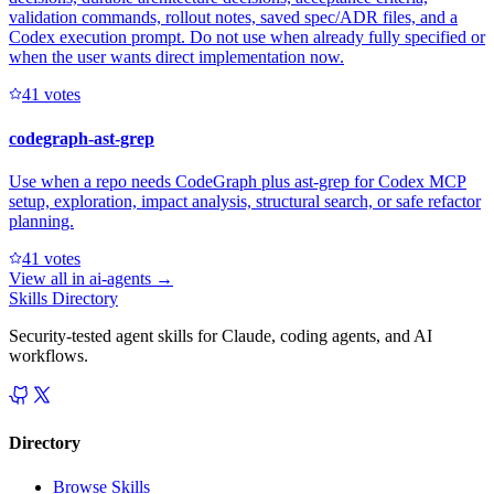
validation commands, rollout notes, saved spec/ADR files, and a
Codex execution prompt. Do not use when already fully specified or
when the user wants direct implementation now.
4
1
votes
codegraph-ast-grep
Use when a repo needs CodeGraph plus ast-grep for Codex MCP
setup, exploration, impact analysis, structural search, or safe refactor
planning.
4
1
votes
View all in
ai-agents
→
Skills Directory
Security-tested agent skills for Claude, coding agents, and AI
workflows.
Directory
Browse Skills