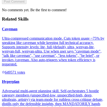
Post Comment
No comments yet. Be the first to comment!
Related Skills
Caveman
Ultra-compressed communication mode. Cuts token usage ~75% by
speaking like caveman while keeping full technical accuracy.
Supports intensity levels: lite, full (default), ultra, wenyan-lite,
wenyan-full, wenyan-ultra. Use when user says "caveman mode",
"talk like caveman", "use caveman", "less tokens", "be brief", or
invokes /caveman. Also auto-triggers when token efficiency is
requested.
64957
1
votes
Hyperplan
Adversarial multi-agent planning skill. Self-orchestrates 5 hostile
category members (unspecified-low, unspecified-high, deep,
ultrabrain, artistry) via team-mode for ruthless cross-critique debate,
distills only the defensible insights, then MANDATORILY hands