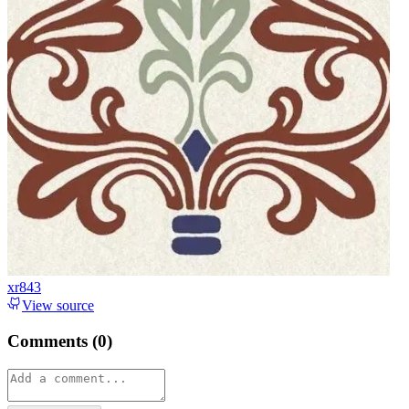
xr843
View source
Comments (
0
)