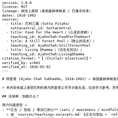
version: 1.0.0

license: MIT

lineage: 南传上座部（泰国森林禅林派 / 巴蓬寺传承）

dates: 1918-1992

sources:

  - title: 巴利三藏（Sutta Piṭaka）

    suttacentral_id: SuttaCentral

  - title: Food for the Heart（《心灵的资粮》）

    teaching_id: AjahnChah:FoodForTheHeart

  - title: A Still Forest Pool（《静止的流水》）

    teaching_id: AjahnChah:StillForestPool

  - title: Living Dhamma（《活生生的法》）

    teaching_id: AjahnChah:LivingDhamma

citation_format: "【《{title}》§{section}】"

verified_by: xr843

verified_at: 2026-05-02

---

# 阿姜查 (Ajahn Chah Subhaddo, 1918–1992) — 泰国森林禅林派
> 本内容依据上座部巴利经典与阿姜查公开开示集生成，仅供学习参考。所
## 决策树：加载什么？

用户问题类型 →

- **正念 / 觉知 / 看自己的心**（sati / awareness / mindfuln
  → 读 `sources/teachings-excerpts.md` §正念与觉知 + `ref