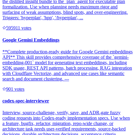
the distilled insight bundle to the `plan` agent for executable plan
formalization. Use when planning needs maximum rigor and
surfacing of weak assumptions, blind spots, and over-engineering.
Triggers: 'hyperplan', 'hpp', '/hyperplan', ...
59591
1
votes
Google Gemini Embeddings
**Complete production-ready guide for Google Gemini embeddings
API** This skill provides comprehensive coverage of the `gemini-
embedding-001` model for generating text embeddings, including
SDK usage, REST API patterns, batch processing, RAG integration
with Cloudflare Vectorize, and advanced use cases like semantic
search and document clustering. ---
90
1
votes
codex-spec-interviewer
Interview, source-challenge, verify, save, and ADR-gate fuzzy
coding requests into Codex-ready implementation specs. Use when
a feature, bugfix, refactor, migration, repo-wide change, or
architecture task needs user-verified requirements, source-backed
decisions, durable architecture decisions, acceptance criteria,