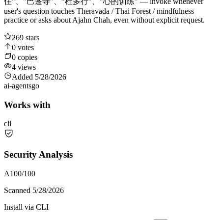
住"、"巴蓬寺"、"杜多行"、"心的训练" — invoke whenever
user's question touches Theravada / Thai Forest / mindfulness
practice or asks about Ajahn Chah, even without explicit request.
269
stars
0
votes
0
copies
4
views
Added
5/28/2026
ai-agents
go
Works with
cli
Security Analysis
A
100
/100
Scanned
5/28/2026
Install via CLI