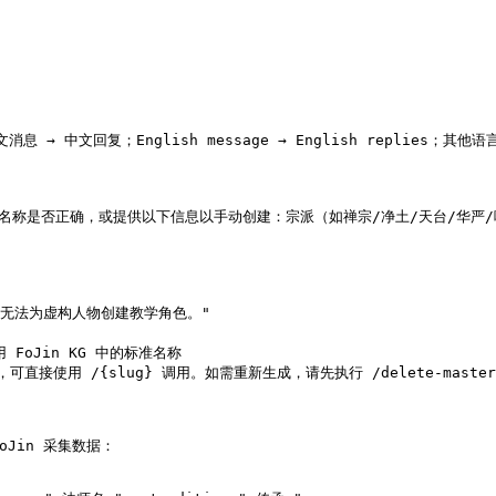
中文回复；English message → English replies；其他语
请确认名称是否正确，或提供以下信息以手动创建：宗派（如禅宗/净土/天台/华严/
无法为虚构人物创建教学角色。"

oJin KG 中的标准名称

使用 /{slug} 调用。如需重新生成，请先执行 /delete-master {
 FoJin 采集数据：
