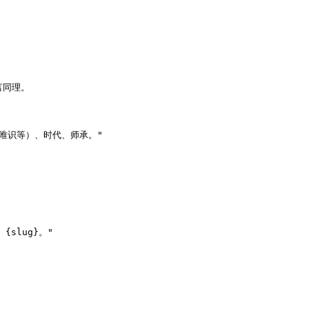
言同理。

唯识等）、时代、师承。"

slug}。"
