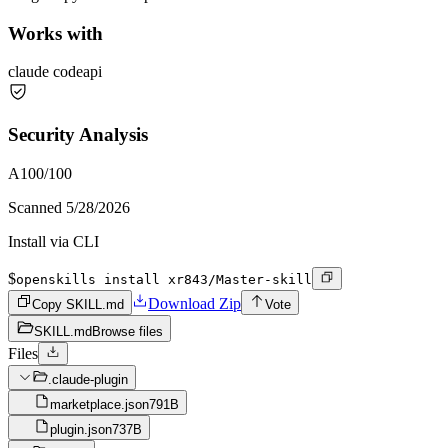
Works with
claude code
api
Security Analysis
A
100
/100
Scanned
5/28/2026
Install via CLI
$
openskills install xr843/Master-skill
Download Zip
Copy SKILL.md
Vote
SKILL.md
Browse files
Files
.claude-plugin
marketplace.json
791B
plugin.json
737B