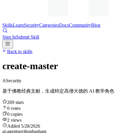
Skills
Learn
Security
Categories
Docs
Community
Blog
Sign In
Submit Skill
Back to skills
create-master
A
Security
基于佛教经典文献，生成特定高僧大德的 AI 教学角色
269
stars
0
votes
0
copies
2
views
Added
5/28/2026
ai-agents
python
bash
api