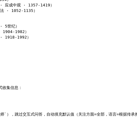
 应成中观 · 1357-1419）

 · 1052-1135）

· 5世纪）

1904-1982）

1918-1992）

问模式收集信息：

r 弘一大师`），跳过交互式问答，自动填充默认值（关注方面=全部，语言=根据传