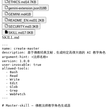
ETHICS.md
14.7KB
gemini-extension.json
318B
GEMINI.md
41B
README_EN.md
31.2KB
SECURITY.md
3.3KB
SKILL.md
17.0KB
SKILL.md
---

name: create-master

description: 基于佛教经典文献，生成特定高僧大德的 AI 教学角色

argument-hint: <法师名称>

version: 1.0.0

user-invocable: true

allowed-tools:

  - Bash

  - Read

  - Write

  - Edit

  - Glob

  - Grep

  - WebFetch

---

# Master-skill — 佛教法师教学角色生成器
