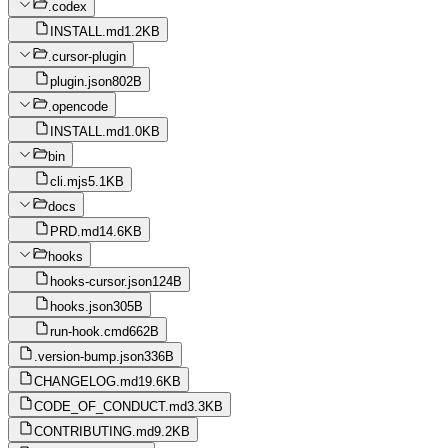
.codex
INSTALL.md
1.2KB
.cursor-plugin
plugin.json
802B
.opencode
INSTALL.md
1.0KB
bin
cli.mjs
5.1KB
docs
PRD.md
14.6KB
hooks
hooks-cursor.json
124B
hooks.json
305B
run-hook.cmd
662B
.version-bump.json
336B
CHANGELOG.md
19.6KB
CODE_OF_CONDUCT.md
3.3KB
CONTRIBUTING.md
9.2KB