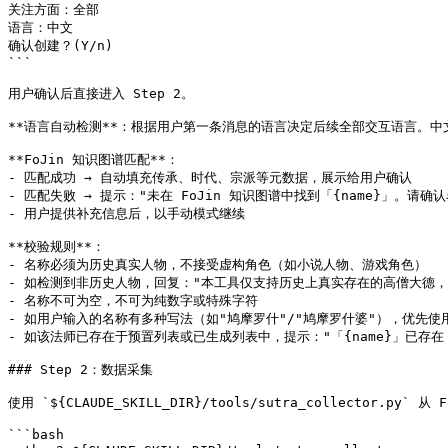
关注方面：全部

语言：中文

确认创建？(Y/n)

```

用户确认后直接进入 Step 2。

**语言自动检测**：根据用户第一条消息的语言决定后续全部交互语言。中文消息 → 
**FoJin 知识图谱匹配**：

- 匹配成功 → 自动填充传承、时代、宗派等元数据，展示给用户确认

- 匹配失败 → 提示："未在 FoJin 知识图谱中找到「{name}」。
- 用户提供补充信息后，以手动模式继续

**校验规则**：

- 名称必须为历史真实人物，不接受虚构角色（如小说人物、游戏角色）

- 如检测到非历史人物，回复："本工具仅支持历史上真实存在的高僧大德，
- 名称不可为空，不可为纯数字或特殊字符

- 如用户输入的名称有多种写法（如"鸠摩罗什"/"鸠摩罗什婆"），优先使用 F
- 如该法师已存在于预置列表或已生成列表中，提示："「{name}」已存在，可直接
### Step 2：数据采集

使用 `${CLAUDE_SKILL_DIR}/tools/sutra_collector.py` 从
```bash
