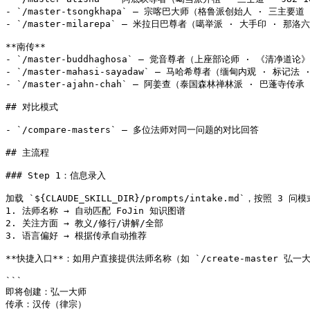
- `/master-tsongkhapa` — 宗喀巴大师（格鲁派创始人 · 三主要道 ·
- `/master-milarepa` — 米拉日巴尊者（噶举派 · 大手印 · 那洛六法
**南传**

- `/master-buddhaghosa` — 觉音尊者（上座部论师 · 《清净道论》
- `/master-mahasi-sayadaw` — 马哈希尊者（缅甸内观 · 标记法 · 
- `/master-ajahn-chah` — 阿姜查（泰国森林禅林派 · 巴蓬寺传承 · 
## 对比模式

- `/compare-masters` — 多位法师对同一问题的对比回答

## 主流程

### Step 1：信息录入

加载 `${CLAUDE_SKILL_DIR}/prompts/intake.md`，按照 3 
1. 法师名称 → 自动匹配 FoJin 知识图谱

2. 关注方面 → 教义/修行/讲解/全部

3. 语言偏好 → 根据传承自动推荐

**快捷入口**：如用户直接提供法师名称（如 `/create-maste
```

即将创建：弘一大师

传承：汉传（律宗）
