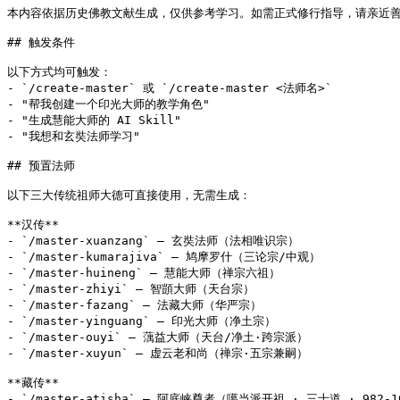
本内容依据历史佛教文献生成，仅供参考学习。如需正式修行指导，请亲近善
## 触发条件

以下方式均可触发：

- `/create-master` 或 `/create-master <法师名>`

- "帮我创建一个印光大师的教学角色"

- "生成慧能大师的 AI Skill"

- "我想和玄奘法师学习"

## 预置法师

以下三大传统祖师大德可直接使用，无需生成：

**汉传**

- `/master-xuanzang` — 玄奘法师（法相唯识宗）

- `/master-kumarajiva` — 鸠摩罗什（三论宗/中观）

- `/master-huineng` — 慧能大师（禅宗六祖）

- `/master-zhiyi` — 智顗大师（天台宗）

- `/master-fazang` — 法藏大师（华严宗）

- `/master-yinguang` — 印光大师（净土宗）

- `/master-ouyi` — 蕅益大师（天台/净土·跨宗派）

- `/master-xuyun` — 虚云老和尚（禅宗·五宗兼嗣）

**藏传**

- `/master-atisha` — 阿底峡尊者（噶当派开祖 · 三士道 · 982-10