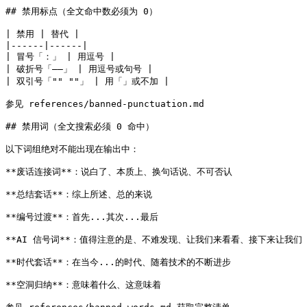
## 禁用标点（全文命中数必须为 0）

| 禁用 | 替代 |

|------|------|

| 冒号「：」 | 用逗号 |

| 破折号「——」 | 用逗号或句号 |

| 双引号「"" ""」 | 用「」或不加 |

参见 references/banned-punctuation.md

## 禁用词（全文搜索必须 0 命中）

以下词组绝对不能出现在输出中：

**废话连接词**：说白了、本质上、换句话说、不可否认

**总结套话**：综上所述、总的来说

**编号过渡**：首先...其次...最后

**AI 信号词**：值得注意的是、不难发现、让我们来看看、接下来让我们

**时代套话**：在当今...的时代、随着技术的不断进步

**空洞归纳**：意味着什么、这意味着
