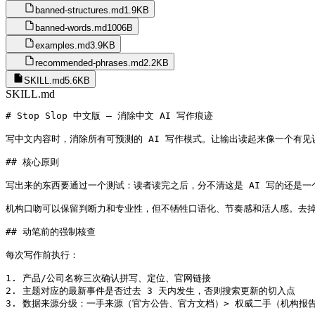
banned-structures.md
1.9KB
banned-words.md
1006B
examples.md
3.9KB
recommended-phrases.md
2.2KB
SKILL.md
5.6KB
SKILL.md
# Stop Slop 中文版 — 消除中文 AI 写作痕迹

写中文内容时，消除所有可预测的 AI 写作模式。让输出读起来像一个有见识
## 核心原则

写出来的东西要通过一个测试：读者读完之后，分不清这是 AI 写的还是一
机构口吻可以保留判断力和专业性，但不牺牲口语化、节奏感和活人感。去掉
## 动笔前的强制核查

每次写作前执行：

1. 产品/公司名称三次确认拼写、定位、官网链接

2. 主题对应的最新事件是否过去 3 天内发生，否则搜索更新的切入点

3. 数据来源分级：一手来源（官方公告、官方文档）> 权威二手（机构报告