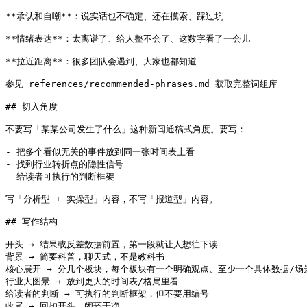
**承认和自嘲**：说实话也不确定、还在摸索、踩过坑

**情绪表达**：太离谱了、给人整不会了、这数字看了一会儿

**拉近距离**：很多团队会遇到、大家也都知道

参见 references/recommended-phrases.md 获取完整词组库

## 切入角度

不要写「某某公司发生了什么」这种新闻通稿式角度。要写：

- 把多个看似无关的事件放到同一张时间表上看

- 找到行业转折点的隐性信号

- 给读者可执行的判断框架

写「分析型 + 实操型」内容，不写「报道型」内容。

## 写作结构

开头 → 结果或反差数据前置，第一段就让人想往下读

背景 → 简要科普，聊天式，不是教科书

核心展开 → 分几个板块，每个板块有一个明确观点、至少一个具体数据/场
行业大图景 → 放到更大的时间表/格局里看

给读者的判断 → 可执行的判断框架，但不要用编号

收尾 → 回扣开头，闭环干净
