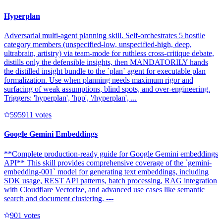
Hyperplan
Adversarial multi-agent planning skill. Self-orchestrates 5 hostile
category members (unspecified-low, unspecified-high, deep,
ultrabrain, artistry) via team-mode for ruthless cross-critique debate,
distills only the defensible insights, then MANDATORILY hands
the distilled insight bundle to the `plan` agent for executable plan
formalization. Use when planning needs maximum rigor and
surfacing of weak assumptions, blind spots, and over-engineering.
Triggers: 'hyperplan', 'hpp', '/hyperplan', ...
59591
1
votes
Google Gemini Embeddings
**Complete production-ready guide for Google Gemini embeddings
API** This skill provides comprehensive coverage of the `gemini-
embedding-001` model for generating text embeddings, including
SDK usage, REST API patterns, batch processing, RAG integration
with Cloudflare Vectorize, and advanced use cases like semantic
search and document clustering. ---
90
1
votes