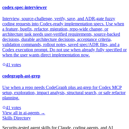
codex-spec-interviewer
Interview, source-challenge, verify, save, and ADR-gate fuzzy
coding requests into Codex-ready implementation specs. Use when
a feature, bugfix, refactor, migration, repo-wide change, or
architecture task needs user-verified requirements, source-backed
decisions, durable architecture decisions, acceptance criteria,
validation commands, rollout notes, saved spec/ADR files, and a
Codex execution prompt. Do not use when already fully specified or
when the user wants direct implementation now.
4
1
votes
codegraph-ast-grep
Use when a repo needs CodeGraph plus ast-grep for Codex MCP
setup, exploration, impact analysis, structural search, or safe refactor
planning.
4
1
votes
View all in
ai-agents
→
Skills Directory
Security-tested agent skills for Claude, coding agents, and AI