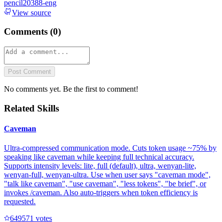
pencil20388-eng
View source
Comments (
0
)
Post Comment
No comments yet. Be the first to comment!
Related Skills
Caveman
Ultra-compressed communication mode. Cuts token usage ~75% by
speaking like caveman while keeping full technical accuracy.
Supports intensity levels: lite, full (default), ultra, wenyan-lite,
wenyan-full, wenyan-ultra. Use when user says "caveman mode",
"talk like caveman", "use caveman", "less tokens", "be brief", or
invokes /caveman. Also auto-triggers when token efficiency is
requested.
64957
1
votes