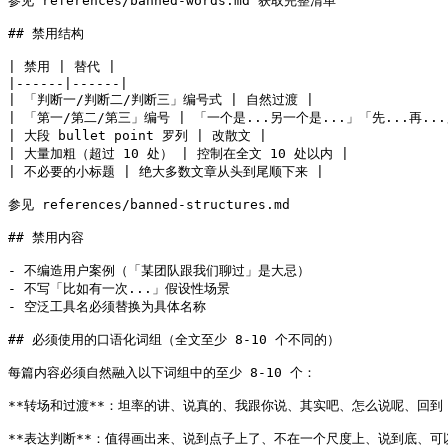
参见 references/banned-words.md 获取完整清单

## 禁用结构

| 禁用 | 替代 |

|------|------|

| 「判断一/判断二/判断三」编号式 | 自然过渡 |

| 「第一/第二/第三」编号 | 「一个是...另一个是...」「先...再...」
| 大段 bullet point 罗列 | 改散文 |

| 大量加粗（超过 10 处） | 控制在全文 10 处以内 |

| 不必要的小标题 | 绝大多数文章从头到尾顺下来 |

参见 references/banned-structures.md

## 禁用内容

- 不编造用户案例（「某团队跟我们聊过」是大忌）

- 不写「比如有一次...」假设性场景

- 空泛工具名必须替换为具体名称

## 必须使用的口语化词组（全文至少 8-10 个不同的）

每篇内容必须自然融入以下词组中的至少 8-10 个：

**转场和过渡**：坦率的讲、说真的、我跟你说、其实吧、怎么说呢、回到 x
**表达判断**：值得画出来、说到点子上了、不在一个尺度上、说到底、可以