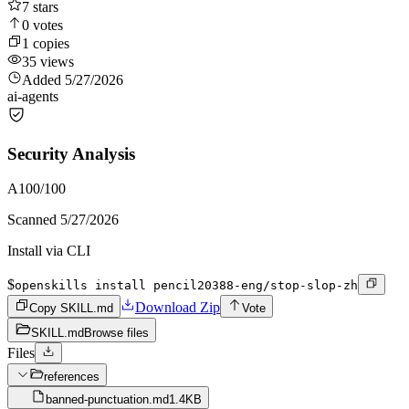
7
stars
0
votes
1
copies
35
views
Added
5/27/2026
ai-agents
Security Analysis
A
100
/100
Scanned
5/27/2026
Install via CLI
$
openskills install pencil20388-eng/stop-slop-zh
Download Zip
Copy SKILL.md
Vote
SKILL.md
Browse files
Files
references
banned-punctuation.md
1.4KB