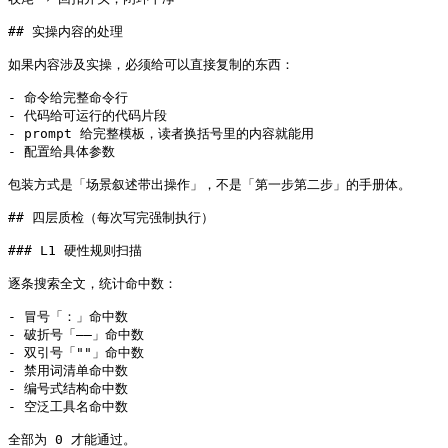
## 实操内容的处理

如果内容涉及实操，必须给可以直接复制的东西：

- 命令给完整命令行

- 代码给可运行的代码片段

- prompt 给完整模板，读者换括号里的内容就能用

- 配置给具体参数

包装方式是「场景叙述带出操作」，不是「第一步第二步」的手册体。

## 四层质检（每次写完强制执行）

### L1 硬性规则扫描

逐条搜索全文，统计命中数：

- 冒号「：」命中数

- 破折号「——」命中数

- 双引号「""」命中数

- 禁用词清单命中数

- 编号式结构命中数

- 空泛工具名命中数

全部为 0 才能通过。
