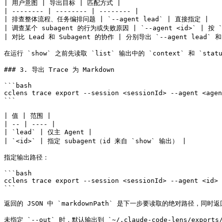
| 用户意图 | 导出目标 | 匹配方式 |

| -------- | -------- | -------- |

| 排查整体流程、任务编排问题 | `--agent lead` | 直接指定 |

| 调查某个 subagent 的行为或失败原因 | `--agent <id>` | 按 `
| 对比 Lead 和 Subagent 的协作 | 分别导出 `--agent lead` 和
在运行 `show` 之前先读取 `list` 输出中的 `context` 和 `sta
### 3. 导出 Trace 为 Markdown

```bash

cclens trace export --session <sessionId> --agent <agen
```

| 值 | 范围 |

| -- | ---- |

| `lead` | 仅主 Agent |

| `<id>` | 指定 subagent（id 来自 `show` 输出） |

指定输出路径：

```bash

cclens trace export --session <sessionId> --agent <id> 
```

返回的 JSON 中 `markdownPath` 是下一步要读取的绝对路径，同时返回
未指定 `--out` 时，默认输出到 `~/.claude-code-lens/exports/t