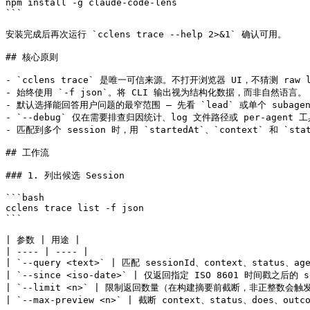
npm install -g claude-code-lens

```

安装完成后再次运行 `cclens trace --help 2>&1` 确认可用。

## 核心原则

- `cclens trace` 是唯一可信来源。不打开浏览器 UI，不猜测 raw l
- 始终使用 `-f json`。将 CLI 输出视为结构化数据，而非自然语言。

- 默认选择能回答用户问题的最窄范围 — 先看 `lead` 或单个 subag
- `--debug` 仅在需要排查归因统计、log 文件路径或 per-agen
- 匹配到多个 session 时，用 `startedAt`、`context` 和 `st
## 工作流

### 1. 列出候选 Session

```bash

cclens trace list -f json

```

| 参数 | 用途 |

| ---- | ---- |

| `--query <text>` | 匹配 sessionId、context、status、ag
| `--since <iso-date>` | 仅返回指定 ISO 8601 时间戳之后的 se
| `--limit <n>` | 限制返回数量（在构建摘要前截断，非正整数会触发 `IN
| `--max-preview <n>` | 截断 context、status、does、o