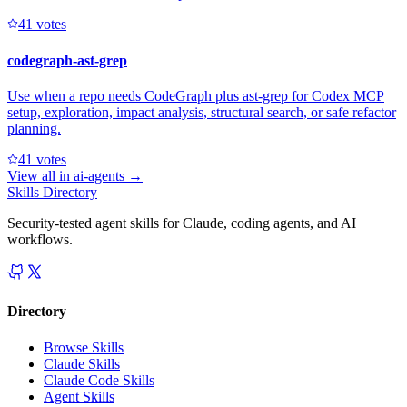
4
1
votes
codegraph-ast-grep
Use when a repo needs CodeGraph plus ast-grep for Codex MCP
setup, exploration, impact analysis, structural search, or safe refactor
planning.
4
1
votes
View all in
ai-agents
→
Skills Directory
Security-tested agent skills for Claude, coding agents, and AI
workflows.
Directory
Browse Skills
Claude Skills
Claude Code Skills
Agent Skills