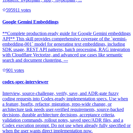
59591
1
votes
Google Gemini Embeddings
**Complete production-ready guide for Google Gemini embeddings
API** This skill provides comprehensive coverage of the `gemini-
embedding-001` model for generating text embeddings, including
SDK usage, REST API patterns, batch processing, RAG integration
with Cloudflare Vectorize, and advanced use cases like semantic
search and document clustering. ---
90
1
votes
codex-spec-interviewer
Interview, source-challenge, verify, save, and ADR-gate fuzzy
coding requests into Codex-ready implementation specs. Use when
a feature, bugfix, refactor, migration, repo-wide change, or
architecture task needs user-verified requirements, source-backed
decisions, durable architecture decisions, acceptance criteria,
validation commands, rollout notes, saved spec/ADR files, and a
Codex execution prompt. Do not use when already fully specified or
when the user wants direct implementation now.