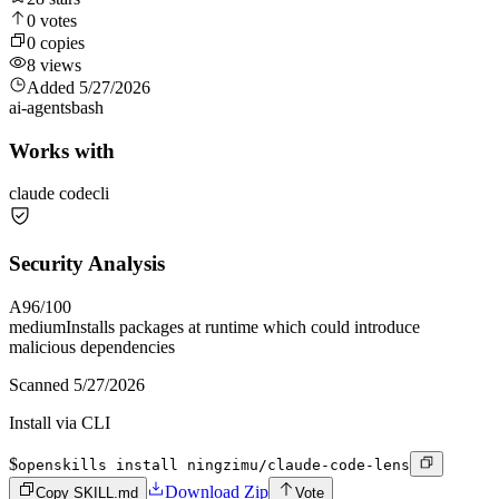
0
votes
0
copies
8
views
Added
5/27/2026
ai-agents
bash
Works with
claude code
cli
Security Analysis
A
96
/100
medium
Installs packages at runtime which could introduce
malicious dependencies
Scanned
5/27/2026
Install via CLI
$
openskills install ningzimu/claude-code-lens
Download Zip
Copy SKILL.md
Vote