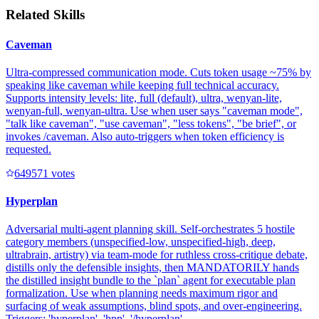
Related Skills
Caveman
Ultra-compressed communication mode. Cuts token usage ~75% by
speaking like caveman while keeping full technical accuracy.
Supports intensity levels: lite, full (default), ultra, wenyan-lite,
wenyan-full, wenyan-ultra. Use when user says "caveman mode",
"talk like caveman", "use caveman", "less tokens", "be brief", or
invokes /caveman. Also auto-triggers when token efficiency is
requested.
64957
1
votes
Hyperplan
Adversarial multi-agent planning skill. Self-orchestrates 5 hostile
category members (unspecified-low, unspecified-high, deep,
ultrabrain, artistry) via team-mode for ruthless cross-critique debate,
distills only the defensible insights, then MANDATORILY hands
the distilled insight bundle to the `plan` agent for executable plan
formalization. Use when planning needs maximum rigor and
surfacing of weak assumptions, blind spots, and over-engineering.
Triggers: 'hyperplan', 'hpp', '/hyperplan', ...