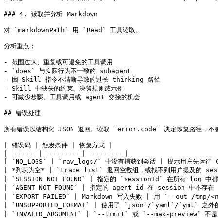
### 4. 读取并分析 Markdown

对 `markdownPath` 用 `Read` 工具读取。

分析重点：

- 范围过大、重复或可避免的工具调用

- `does` 与实际行为不一致的 subagent

- 因 Skill 指令不清晰导致的过长 thinking 路径

- Skill 中缺失的约束、决策规则或示例

- 可减少步骤、工具调用或 agent 交接的机会

## 错误处理

所有错误以结构化 JSON 返回。读取 `error.code` 决定恢复路径，不要解
| 错误码 | 触发条件 | 恢复方式 |

| ------ | -------- | -------- |

| `NO_LOGS` | `raw_logs/` 中没有捕获到会话 | 提示用户先运行 
| *列表为空* | `trace list` 返回空数组，或找不到用户提及的 sess
| `SESSION_NOT_FOUND` | 指定的 `sessionId` 在所有 log 中
| `AGENT_NOT_FOUND` | 指定的 agent id 在 session 中不存在 
| `EXPORT_FAILED` | Markdown 写入失败 | 用 `--out /tm
| `UNSUPPORTED_FORMAT` | 使用了 `json`/`yaml`/`yml` 之外
| `INVALID_ARGUMENT` | `--limit` 或 `--max-previe