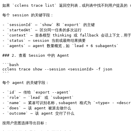
如果 `cclens trace list` 返回空列表，或列表中找不到用户提及的 s
每个 session 的关键字段：

- `sessionId` — `show` 和 `export` 的主键

- `startedAt` — 区分同一任务的多次运行

- `context` — 首条模型 thinking 或 fallback 会话上下文，用于
- `status` — session 当前或最终结果摘要

- `agents` — agent 数量概览，如 `lead + 6 subagents`

### 2. 查看 Session 中的 Agent

```bash

cclens trace show --session <sessionId> -f json

```

每个 agent 的关键字段：

- `id` — 传给 `export --agent`

- `role` — `lead` 或 `subagent`

- `name` — 紧凑可识别名称，subagent 格式为 `<type> · <descri
- `does` — 该 agent 被派去做什么

- `outcome` — 该 agent 交付了什么

按用户意图选择导出目标：
