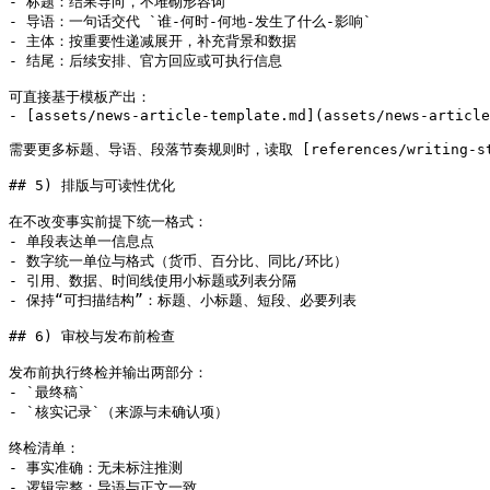
- 标题：结果导向，不堆砌形容词

- 导语：一句话交代 `谁-何时-何地-发生了什么-影响`

- 主体：按重要性递减展开，补充背景和数据

- 结尾：后续安排、官方回应或可执行信息

可直接基于模板产出：

- [assets/news-article-template.md](assets/news-article
需要更多标题、导语、段落节奏规则时，读取 [references/writing-style.
## 5) 排版与可读性优化

在不改变事实前提下统一格式：

- 单段表达单一信息点

- 数字统一单位与格式（货币、百分比、同比/环比）

- 引用、数据、时间线使用小标题或列表分隔

- 保持“可扫描结构”：标题、小标题、短段、必要列表

## 6) 审校与发布前检查

发布前执行终检并输出两部分：

- `最终稿`

- `核实记录`（来源与未确认项）

终检清单：

- 事实准确：无未标注推测

- 逻辑完整：导语与正文一致
