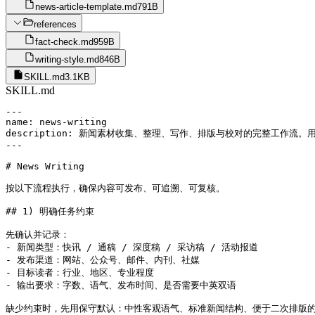
news-article-template.md
791B
references
fact-check.md
959B
writing-style.md
846B
SKILL.md
3.1KB
SKILL.md
---

name: news-writing

description: 新闻素材收集、整理、写作、排版与校对的完整工
---

# News Writing

按以下流程执行，确保内容可发布、可追溯、可复核。

## 1) 明确任务约束

先确认并记录：

- 新闻类型：快讯 / 通稿 / 深度稿 / 采访稿 / 活动报道

- 发布渠道：网站、公众号、邮件、内刊、社媒

- 目标读者：行业、地区、专业程度

- 输出要求：字数、语气、发布时间、是否需要中英双语

缺少约束时，先用保守默认：中性客观语气、标准新闻结构、便于二次排版的 Ma