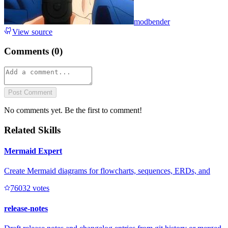
modbender
View source
Comments (
0
)
Post Comment
No comments yet. Be the first to comment!
Related Skills
Mermaid Expert
Create Mermaid diagrams for flowcharts, sequences, ERDs, and
7603
2
votes
release-notes