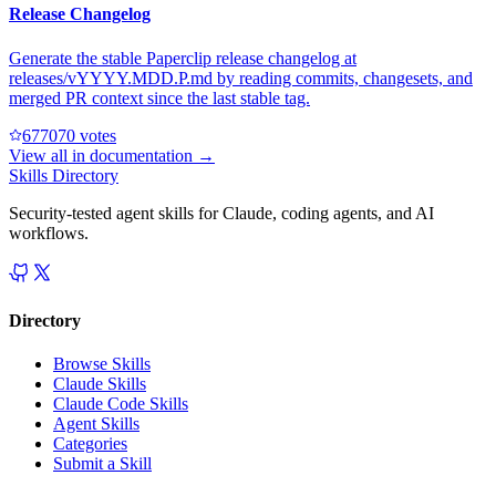
Release Changelog
Generate the stable Paperclip release changelog at
releases/vYYYY.MDD.P.md by reading commits, changesets, and
merged PR context since the last stable tag.
67707
0
votes
View all in
documentation
→
Skills Directory
Security-tested agent skills for Claude, coding agents, and AI
workflows.
Directory
Browse Skills
Claude Skills
Claude Code Skills
Agent Skills
Categories
Submit a Skill