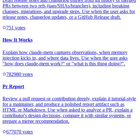
Draft release notes and changelog entries from git history or merged
PRs between two refs (tags/SHAs/branches), including breaking
changes, migrations, and upgrade steps. Use when the user asks for
release notes, changelog updates, or a GitHub Release draft.
75
1
votes
How It Works
Explain how claude-mem captures observations, when memory
injection kicks in, and where data lives. Use when the user asks
"how does claude-mem work?" or "what is this thing doing?".
78298
0
votes
Pr Report
Review a pull request or contribution deeply, explain it tutorial-style
for a maintainer, and produce a polished report artifact such as
HTML or Markdown. Use when asked to analyze a PR, explain a
contributor's design decisions, compare it with similar systems, or
prepare a merge recommendation.
67707
0
votes