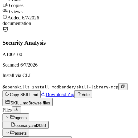
0
copies
0
views
Added
6/7/2026
documentation
Security Analysis
A
100
/100
Scanned
6/7/2026
Install via CLI
$
openskills install modbender/skill-library-mcp
Download Zip
Copy SKILL.md
Vote
SKILL.md
Browse files
Files
agents
openai.yaml
208B
assets