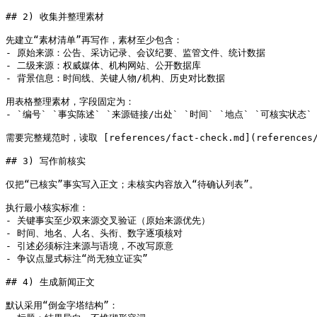
## 2) 收集并整理素材

先建立“素材清单”再写作，素材至少包含：

- 原始来源：公告、采访记录、会议纪要、监管文件、统计数据

- 二级来源：权威媒体、机构网站、公开数据库

- 背景信息：时间线、关键人物/机构、历史对比数据

用表格整理素材，字段固定为：

- `编号` `事实陈述` `来源链接/出处` `时间` `地点` `可核实状态` 
需要完整规范时，读取 [references/fact-check.md](references/f
## 3) 写作前核实

仅把“已核实”事实写入正文；未核实内容放入“待确认列表”。

执行最小核实标准：

- 关键事实至少双来源交叉验证（原始来源优先）

- 时间、地名、人名、头衔、数字逐项核对

- 引述必须标注来源与语境，不改写原意

- 争议点显式标注“尚无独立证实”

## 4) 生成新闻正文

默认采用“倒金字塔结构”：
