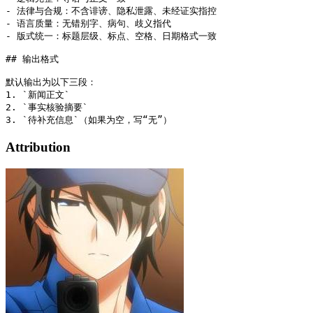
- 法律与合规：不含诽谤、隐私泄露、未经证实指控

- 语言质量：无错别字、病句、歧义指代

- 版式统一：标题层级、标点、空格、日期格式一致

## 输出格式

默认输出为以下三段：

1. `新闻正文`

2. `事实核验摘要`

Attribution