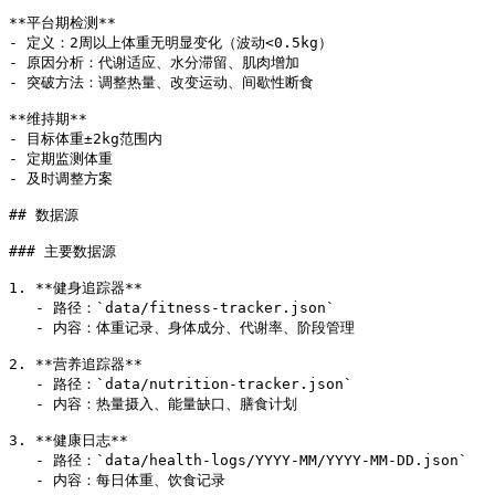
**平台期检测**

- 定义：2周以上体重无明显变化（波动<0.5kg）

- 原因分析：代谢适应、水分滞留、肌肉增加

- 突破方法：调整热量、改变运动、间歇性断食

**维持期**

- 目标体重±2kg范围内

- 定期监测体重

- 及时调整方案

## 数据源

### 主要数据源

1. **健身追踪器**

   - 路径：`data/fitness-tracker.json`

   - 内容：体重记录、身体成分、代谢率、阶段管理

2. **营养追踪器**

   - 路径：`data/nutrition-tracker.json`

   - 内容：热量摄入、能量缺口、膳食计划

3. **健康日志**

   - 路径：`data/health-logs/YYYY-MM/YYYY-MM-DD.json`

   - 内容：每日体重、饮食记录
