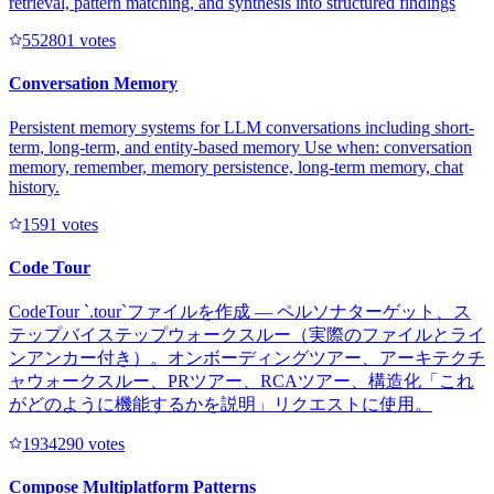
retrieval, pattern matching, and synthesis into structured findings
55280
1
votes
Conversation Memory
Persistent memory systems for LLM conversations including short-
term, long-term, and entity-based memory Use when: conversation
memory, remember, memory persistence, long-term memory, chat
history.
159
1
votes
Code Tour
CodeTour `.tour`ファイルを作成 — ペルソナターゲット、ス
テップバイステップウォークスルー（実際のファイルとライ
ンアンカー付き）。オンボーディングツアー、アーキテクチ
ャウォークスルー、PRツアー、RCAツアー、構造化「これ
がどのように機能するかを説明」リクエストに使用。
193429
0
votes
Compose Multiplatform Patterns