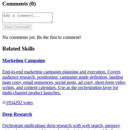
Comments (
0
)
Post Comment
No comments yet. Be the first to comment!
Related Skills
Marketing Campaign
End-to-end marketing campaign planning and execution. Covers
audience research, positioning, campaign angle definition, landing
page copy, email sequences, social posts, ad copy, short-form video
scripts, and content calendars. Use as the orchestration layer for
multi-channel product launches.
193429
2
votes
Deep Research
Orchestrate multi-phase deep research with web search, memory