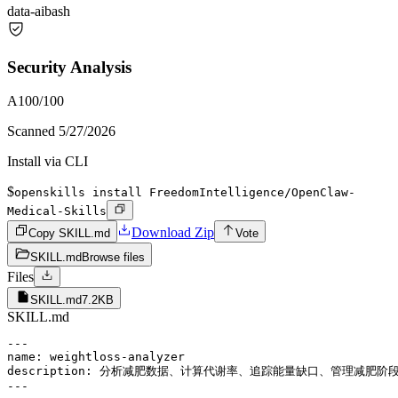
data-ai
bash
Security Analysis
A
100
/100
Scanned
5/27/2026
Install via CLI
$
openskills install FreedomIntelligence/OpenClaw-
Medical-Skills
Download Zip
Copy SKILL.md
Vote
SKILL.md
Browse files
Files
SKILL.md
7.2KB
SKILL.md
---

name: weightloss-analyzer

description: 分析减肥数据、计算代谢率、追踪能量缺口、管理减肥阶段
---
