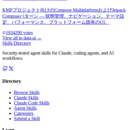
KMPプロジェクト向けのCompose MultiplatformおよびJetpack
Composeパターン — 状態管理、ナビゲーション、テーマ設
定、パフォーマンス、プラットフォーム固有のUI。
193429
0
votes
View all in
data-ai
→
Skills Directory
Security-tested agent skills for Claude, coding agents, and AI
workflows.
Directory
Browse Skills
Claude Skills
Claude Code Skills
Agent Skills
Categories
Submit a Skill
Learn