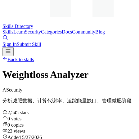
Skills Directory
Skills
Learn
Security
Categories
Docs
Community
Blog
Sign In
Submit Skill
Back to skills
Weightloss Analyzer
A
Security
分析减肥数据、计算代谢率、追踪能量缺口、管理减肥阶段
2,545
stars
0
votes
0
copies
23
views
Added
5/27/2026