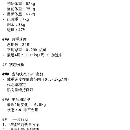
- 初始体重：82kg

- 当前体重：75kg

- 目标体重：67kg

- 已减重：7kg

- 剩余：8kg

- 进度：47%

### 减重速度

- 总周数：24周

- 平均减重：0.29kg/周

- 最近4周：0.35kg/周 ⬆️ 加速中

## 状态分析

### 当前状态：✅ 良好

- 减重速度在健康范围（0.5-1kg/周）

- 代谢率稳定

- 肌肉量维持良好

### 平台期监测

- 最近2周变化：-0.8kg

- 状态：❌ 非平台期

## 下一步行动

1. 继续当前热量方案

2. 增加力量训练频率
