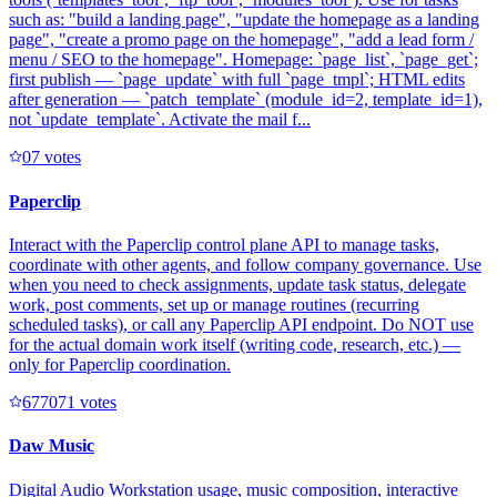
such as: "build a landing page", "update the homepage as a landing
page", "create a promo page on the homepage", "add a lead form /
menu / SEO to the homepage". Homepage: `page_list`, `page_get`;
first publish — `page_update` with full `page_tmpl`; HTML edits
after generation — `patch_template` (module_id=2, template_id=1),
not `update_template`. Activate the mail f...
0
7
votes
Paperclip
Interact with the Paperclip control plane API to manage tasks,
coordinate with other agents, and follow company governance. Use
when you need to check assignments, update task status, delegate
work, post comments, set up or manage routines (recurring
scheduled tasks), or call any Paperclip API endpoint. Do NOT use
for the actual domain work itself (writing code, research, etc.) —
only for Paperclip coordination.
67707
1
votes
Daw Music
Digital Audio Workstation usage, music composition, interactive