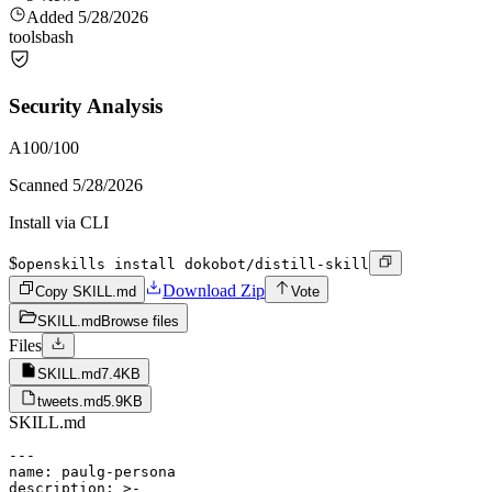
Added
5/28/2026
tools
bash
Security Analysis
A
100
/100
Scanned
5/28/2026
Install via CLI
$
openskills install dokobot/distill-skill
Download Zip
Copy SKILL.md
Vote
SKILL.md
Browse files
Files
SKILL.md
7.4KB
tweets.md
5.9KB
SKILL.md
---

name: paulg-persona

description: >-
