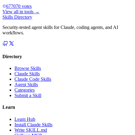
67707
0
votes
View all in
tools
→
Skills Directory
Security-tested agent skills for Claude, coding agents, and AI
workflows.
Directory
Browse Skills
Claude Skills
Claude Code Skills
Agent Skills
Categories
Submit a Skill
Learn
Learn Hub
Install Claude Skills
Write SKILL.md