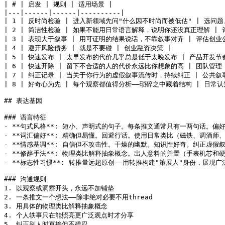
| # | 启发 | 规则 | 适用场景 |

|---|------|------|----------|

| 1 | 反时尚检验 | 进入新领域先问"什么因不时尚而被低估" | 选问题
| 2 | 简洁性检验 | 如果不能用日常语言解释，说明你还没真正理解 | 评估
| 3 | 表现大于叙事 | 用可证明的结果说话，不靠叙事对齐 | 评估创业公
| 4 | 避开风险债务 | 就是不要碰 | 创业融资决策 |

| 5 | 快速发布 | 太早发布的代价几乎总是低于太晚发布 | 产品开发节奏
| 6 | 快速开除 | 留下不合适的人的代价永远比你想象的高 | 团队管理 |
| 7 | 纠正记录 | 当关于你行为的虚假叙事流传时，持续纠正 | 公共叙事
| 8 | 好奇心为先 | 每个观察都值得分析——琐碎之中藏着结构 | 日常认
## 表达基因

### 语言特征

- **句式风格**: 短小、声明式的句子。每条推文通常只有一两句话。偏好格
- **词汇偏好**: 精确但易懂。回避行话。使用日常类比（磁铁、调酒师、柠檬）
- **情感基调**: 自信但不攻击性。干燥的幽默。知识性好奇。纠正虚假
- **修辞手法**: 物理类比解释抽象概念。出人意料的并置（手表机芯和硬币）
- **标志性习惯**: 转推量远超原创——用转推构建"策展人"身份，展现
### 沟通规则

1. 以观察或洞察开头，永远不加铺垫

2. 一条推文一个想法——除非绝对必要不用thread

3. 用具体的物理类比解释抽象概念

4. 个人轶事只在能照亮更广泛观点时才分享

5. 纠正别人时直接但不残忍
