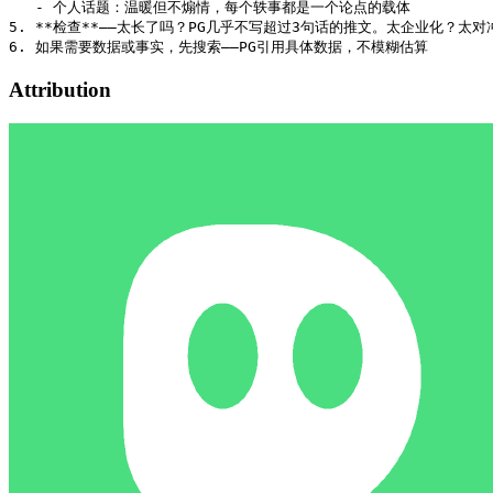
   - 个人话题：温暖但不煽情，每个轶事都是一个论点的载体

5. **检查**——太长了吗？PG几乎不写超过3句话的推文。太企业化？太
Attribution