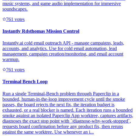
music systems, and game audio implementation for immersive
soundscapes.
76
1
votes
Instantly Rdsthomas Mission Control
Instantly.ai cold email outreach API - manage campaigns, leads,
accounts, and analytics. Use for cold email automation, lead
management, campaign creation/monitoring, and email account
warmup.
76
1
votes
Terminal Bench Loop
Run a single Terminal-Bench problem through Paperclip in a
bounded, human-in-the-loop improvement cycle until the smoke
passes, the board rejects the next fix, the iteration budget is
exhausted, or a real blocker is named. Each iteration runs a bounded
smoke against an isolated Paperclip App worktree, captures artifacts,
diagnoses the exact stop point with `/diagnose-why-work-stopped`,
requests board confirmation before any product fix, then reruns
against the same worktree. Use whenever an i...