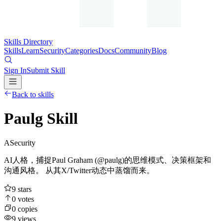
Skills Directory
Skills
Learn
Security
Categories
Docs
Community
Blog
Sign In
Submit Skill
Back to skills
Paulg Skill
A
Security
AI人格，捕捉Paul Graham (@paulg)的思维模式、决策框架和
沟通风格。 从其X/Twitter动态中蒸馏而来。
9
stars
0
votes
0
copies
9
views