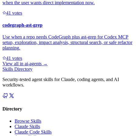
when the user wants direct implementation now.
4
1
votes
codegraph-ast-grep
Use when a repo needs CodeGraph plus ast-grep for Codex MCP
setup, exploration, impact analysis, structural search, or safe refactor
planning.
4
1
votes
View all in
ai-agents
→
Skills Directory
Security-tested agent skills for Claude, coding agents, and AI
workflows.
Directory
Browse Skills
Claude Skills
Claude Code Skills