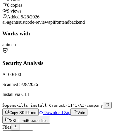
0
copies
9
views
Added
5/28/2026
ai-agents
rust
code-review
api
frontend
backend
Works with
api
mcp
Security Analysis
A
100
/100
Scanned
5/28/2026
Install via CLI
$
openskills install CronusL-1141/AI-company
Download Zip
Copy SKILL.md
Vote
SKILL.md
Browse files
Files