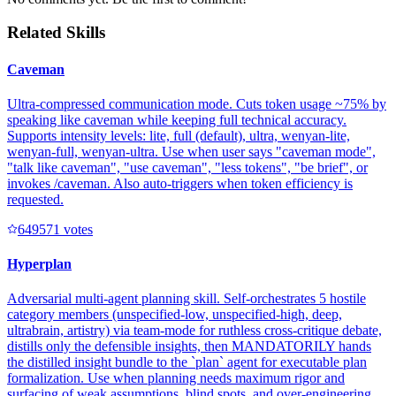
Related Skills
Caveman
Ultra-compressed communication mode. Cuts token usage ~75% by
speaking like caveman while keeping full technical accuracy.
Supports intensity levels: lite, full (default), ultra, wenyan-lite,
wenyan-full, wenyan-ultra. Use when user says "caveman mode",
"talk like caveman", "use caveman", "less tokens", "be brief", or
invokes /caveman. Also auto-triggers when token efficiency is
requested.
64957
1
votes
Hyperplan
Adversarial multi-agent planning skill. Self-orchestrates 5 hostile
category members (unspecified-low, unspecified-high, deep,
ultrabrain, artistry) via team-mode for ruthless cross-critique debate,
distills only the defensible insights, then MANDATORILY hands
the distilled insight bundle to the `plan` agent for executable plan
formalization. Use when planning needs maximum rigor and
surfacing of weak assumptions, blind spots, and over-engineering.