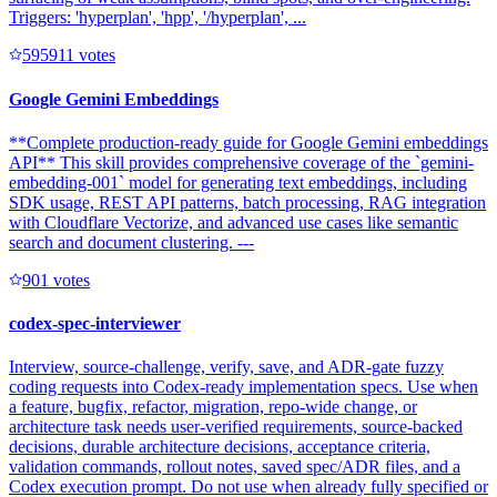
Triggers: 'hyperplan', 'hpp', '/hyperplan', ...
59591
1
votes
Google Gemini Embeddings
**Complete production-ready guide for Google Gemini embeddings
API** This skill provides comprehensive coverage of the `gemini-
embedding-001` model for generating text embeddings, including
SDK usage, REST API patterns, batch processing, RAG integration
with Cloudflare Vectorize, and advanced use cases like semantic
search and document clustering. ---
90
1
votes
codex-spec-interviewer
Interview, source-challenge, verify, save, and ADR-gate fuzzy
coding requests into Codex-ready implementation specs. Use when
a feature, bugfix, refactor, migration, repo-wide change, or
architecture task needs user-verified requirements, source-backed
decisions, durable architecture decisions, acceptance criteria,
validation commands, rollout notes, saved spec/ADR files, and a
Codex execution prompt. Do not use when already fully specified or