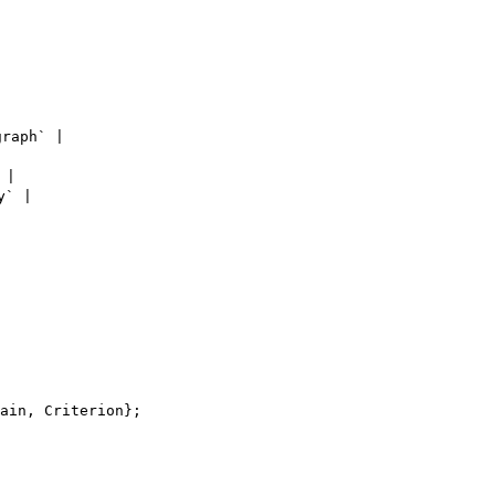
aph` |

|

` |



ain, Criterion};
