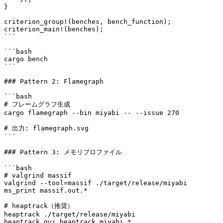
}

criterion_group!(benches, bench_function);

criterion_main!(benches);

```

```bash

cargo bench

```

### Pattern 2: Flamegraph

```bash

# フレームグラフ生成

cargo flamegraph --bin miyabi -- --issue 270

# 出力: flamegraph.svg

```

### Pattern 3: メモリプロファイル

```bash

# valgrind massif

valgrind --tool=massif ./target/release/miyabi

ms_print massif.out.*

# heaptrack（推奨）

heaptrack ./target/release/miyabi

heaptrack_gui heaptrack.miyabi.*
