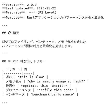
**Version**: 2.0.0

**Last Updated**: 2025-11-22

**Priority**: ⭐⭐⭐ (P2 Level)

**Purpose**: Rustアプリケーションのパフォーマンス分析と最適化

---

## 📋 概要

CPUプロファイリング、ベンチマーク、メモリ分析を通じた

パフォーマンス問題の特定と最適化を提供します。

---

## 🎯 P0: 呼び出しトリガー

| トリガー | 例 |

|---------|-----|

| 遅い | "this is slow" |

| メモリ使用 | "why is memory usage so high?" |

| 最適化 | "optimize this function" |

| プロファイリング | "profile this code" |

| ベンチマーク | "benchmark performance" |

---
