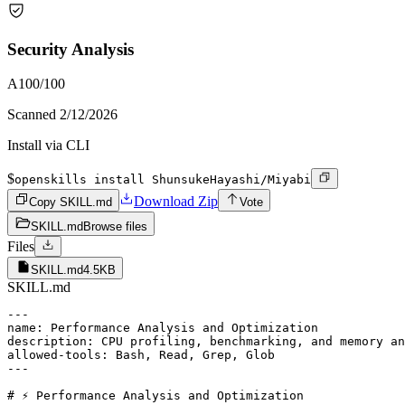
Security Analysis
A
100
/100
Scanned
2/12/2026
Install via CLI
$
openskills install ShunsukeHayashi/Miyabi
Download Zip
Copy SKILL.md
Vote
SKILL.md
Browse files
Files
SKILL.md
4.5KB
SKILL.md
---

name: Performance Analysis and Optimization

description: CPU profiling, benchmarking, and memory an
allowed-tools: Bash, Read, Grep, Glob

---

# ⚡ Performance Analysis and Optimization
