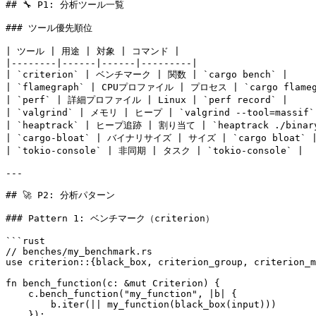
## 🔧 P1: 分析ツール一覧

### ツール優先順位

| ツール | 用途 | 対象 | コマンド |

|--------|------|------|---------|

| `criterion` | ベンチマーク | 関数 | `cargo bench` |

| `flamegraph` | CPUプロファイル | プロセス | `cargo flamegr
| `perf` | 詳細プロファイル | Linux | `perf record` |

| `valgrind` | メモリ | ヒープ | `valgrind --tool=massif` 
| `heaptrack` | ヒープ追跡 | 割り当て | `heaptrack ./binary
| `cargo-bloat` | バイナリサイズ | サイズ | `cargo bloat` |
| `tokio-console` | 非同期 | タスク | `tokio-console` |

---

## 🚀 P2: 分析パターン

### Pattern 1: ベンチマーク（criterion）

```rust

// benches/my_benchmark.rs

use criterion::{black_box, criterion_group, criterion_m
fn bench_function(c: &mut Criterion) {

    c.bench_function("my_function", |b| {

        b.iter(|| my_function(black_box(input)))

    });
