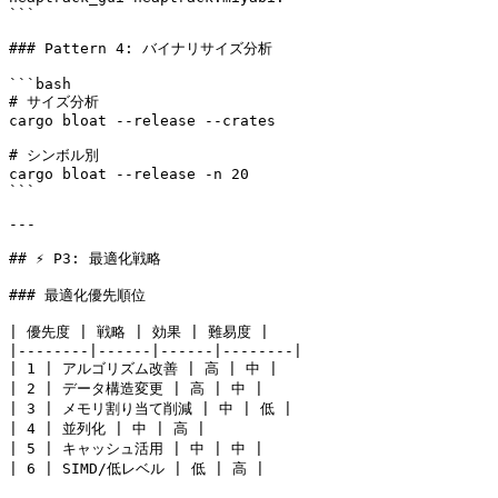
```

### Pattern 4: バイナリサイズ分析

```bash

# サイズ分析

cargo bloat --release --crates

# シンボル別

cargo bloat --release -n 20

```

---

## ⚡ P3: 最適化戦略

### 最適化優先順位

| 優先度 | 戦略 | 効果 | 難易度 |

|--------|------|------|--------|

| 1 | アルゴリズム改善 | 高 | 中 |

| 2 | データ構造変更 | 高 | 中 |

| 3 | メモリ割り当て削減 | 中 | 低 |

| 4 | 並列化 | 中 | 高 |

| 5 | キャッシュ活用 | 中 | 中 |

| 6 | SIMD/低レベル | 低 | 高 |
