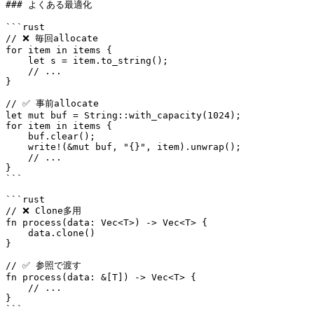
### よくある最適化

```rust

// ❌ 毎回allocate

for item in items {

    let s = item.to_string();

    // ...

}

// ✅ 事前allocate

let mut buf = String::with_capacity(1024);

for item in items {

    buf.clear();

    write!(&mut buf, "{}", item).unwrap();

    // ...

}

```

```rust

// ❌ Clone多用

fn process(data: Vec<T>) -> Vec<T> {

    data.clone()

}

// ✅ 参照で渡す

fn process(data: &[T]) -> Vec<T> {

    // ...

}

```
