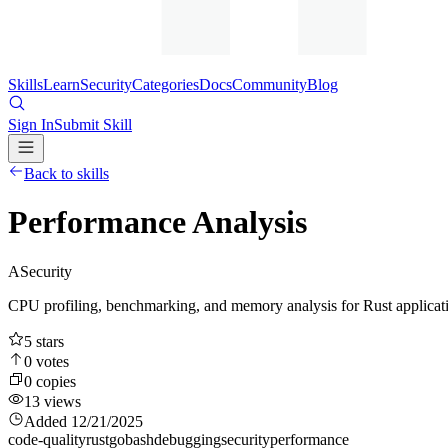
Skills
Learn
Security
Categories
Docs
Community
Blog
Sign In
Submit Skill
Back to skills
Performance Analysis
A
Security
CPU profiling, benchmarking, and memory analysis for Rust applicati
5
stars
0
votes
0
copies
13
views
Added
12/21/2025
code-quality
rust
go
bash
debugging
security
performance