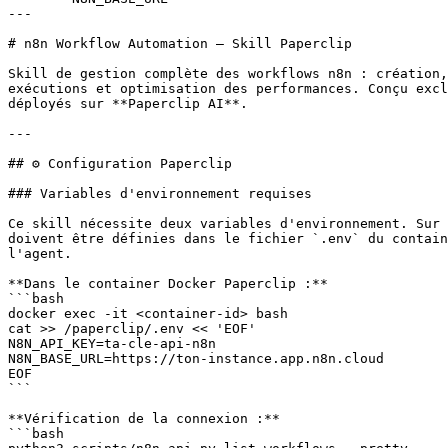
---

# n8n Workflow Automation — Skill Paperclip

Skill de gestion complète des workflows n8n : création,
exécutions et optimisation des performances. Conçu excl
déployés sur **Paperclip AI**.

---

## ⚙️ Configuration Paperclip

### Variables d'environnement requises

Ce skill nécessite deux variables d'environnement. Sur 
doivent être définies dans le fichier `.env` du contain
l'agent.

**Dans le container Docker Paperclip :**

```bash

docker exec -it <container-id> bash

cat >> /paperclip/.env << 'EOF'

N8N_API_KEY=ta-cle-api-n8n

N8N_BASE_URL=https://ton-instance.app.n8n.cloud

EOF

```

**Vérification de la connexion :**

```bash
