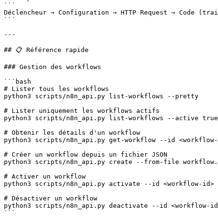
```

Déclencheur → Configuration → HTTP Request → Code (trai
```

---

## 📋 Référence rapide

### Gestion des workflows

```bash

# Lister tous les workflows

python3 scripts/n8n_api.py list-workflows --pretty

# Lister uniquement les workflows actifs

python3 scripts/n8n_api.py list-workflows --active true
# Obtenir les détails d'un workflow

python3 scripts/n8n_api.py get-workflow --id <workflow-
# Créer un workflow depuis un fichier JSON

python3 scripts/n8n_api.py create --from-file workflow.
# Activer un workflow

python3 scripts/n8n_api.py activate --id <workflow-id>

# Désactiver un workflow

python3 scripts/n8n_api.py deactivate --id <workflow-id
```
