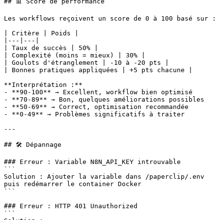
## 📊 Score de performance

Les workflows reçoivent un score de 0 à 100 basé sur :

| Critère | Poids |

|---|---|

| Taux de succès | 50% |

| Complexité (moins = mieux) | 30% |

| Goulots d'étranglement | -10 à -20 pts |

| Bonnes pratiques appliquées | +5 pts chacune |

**Interprétation :**

- **90-100** → Excellent, workflow bien optimisé

- **70-89** → Bon, quelques améliorations possibles

- **50-69** → Correct, optimisation recommandée

- **0-49** → Problèmes significatifs à traiter

---

## 🛠️ Dépannage

### Erreur : Variable N8N_API_KEY introuvable

```

Solution : Ajouter la variable dans /paperclip/.env

puis redémarrer le container Docker

```

### Erreur : HTTP 401 Unauthorized

```
