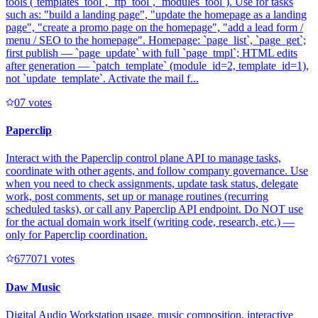
tools (`templates_tool`, `ftp_tool`, `modules_tool`). Use for tasks
such as: "build a landing page", "update the homepage as a landing
page", "create a promo page on the homepage", "add a lead form /
menu / SEO to the homepage". Homepage: `page_list`, `page_get`;
first publish — `page_update` with full `page_tmpl`; HTML edits
after generation — `patch_template` (module_id=2, template_id=1),
not `update_template`. Activate the mail f...
0
7
votes
Paperclip
Interact with the Paperclip control plane API to manage tasks,
coordinate with other agents, and follow company governance. Use
when you need to check assignments, update task status, delegate
work, post comments, set up or manage routines (recurring
scheduled tasks), or call any Paperclip API endpoint. Do NOT use
for the actual domain work itself (writing code, research, etc.) —
only for Paperclip coordination.
67707
1
votes
Daw Music
Digital Audio Workstation usage, music composition, interactive