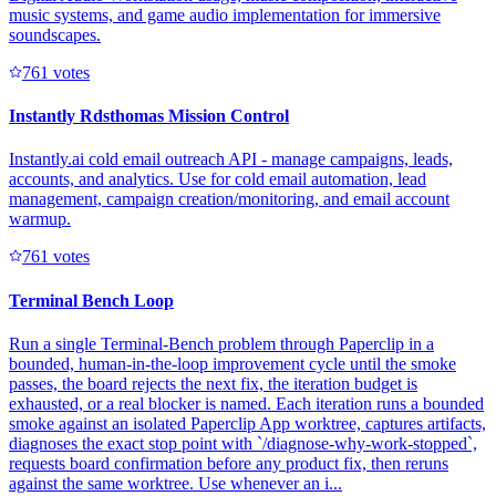
music systems, and game audio implementation for immersive
soundscapes.
76
1
votes
Instantly Rdsthomas Mission Control
Instantly.ai cold email outreach API - manage campaigns, leads,
accounts, and analytics. Use for cold email automation, lead
management, campaign creation/monitoring, and email account
warmup.
76
1
votes
Terminal Bench Loop
Run a single Terminal-Bench problem through Paperclip in a
bounded, human-in-the-loop improvement cycle until the smoke
passes, the board rejects the next fix, the iteration budget is
exhausted, or a real blocker is named. Each iteration runs a bounded
smoke against an isolated Paperclip App worktree, captures artifacts,
diagnoses the exact stop point with `/diagnose-why-work-stopped`,
requests board confirmation before any product fix, then reruns
against the same worktree. Use whenever an i...