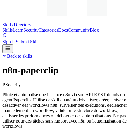
Skills Directory
Skills
Learn
Security
Categories
Docs
Community
Blog
Sign In
Submit Skill
Back to skills
n8n-paperclip
B
Security
Pilote et automatise une instance n8n via son API REST depuis un
agent Paperclip. Utilise ce skill quand tu dois : lister, créer, activer ou
désactiver des workflows n8n, surveiller des exécutions, déclencher
manuellement un workflow, valider une structure de workflow,
analyser les performances ou déboguer des automatisations. Ne pas
utiliser pour des tâches sans rapport avec n8n ou l'automatisation de
workflows.