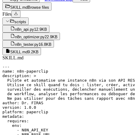
SKILL.md
Browse files
Files
scripts
n8n_api.py
12.9KB
n8n_optimizer.py
22.9KB
n8n_tester.py
16.8KB
SKILL.md
9.2KB
SKILL.md
---

name: n8n-paperclip

description: >

  Pilote et automatise une instance n8n via son API RES
  Utilise ce skill quand tu dois : lister, créer, activ
  surveiller des exécutions, déclencher manuellement un
  de workflow, analyser les performances ou déboguer de
  Ne pas utiliser pour des tâches sans rapport avec n8n
author: Dr. FIRAS

version: 1.0.0

platform: paperclip

metadata:

  requires:

    env:

      - N8N_API_KEY

      - N8N_BASE_URL
