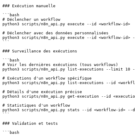
### Exécution manuelle

```bash

# Déclencher un workflow

python3 scripts/n8n_api.py execute --id <workflow-id>

# Déclencher avec des données personnalisées

python3 scripts/n8n_api.py execute --id <workflow-id> -
```

### Surveillance des exécutions

```bash

# Voir les dernières exécutions (tous workflows)

python3 scripts/n8n_api.py list-executions --limit 10 -
# Exécutions d'un workflow spécifique

python3 scripts/n8n_api.py list-executions --id <workfl
# Détails d'une exécution précise

python3 scripts/n8n_api.py get-execution --id <executio
# Statistiques d'un workflow

python3 scripts/n8n_api.py stats --id <workflow-id> --d
```

### Validation et tests

```bash
