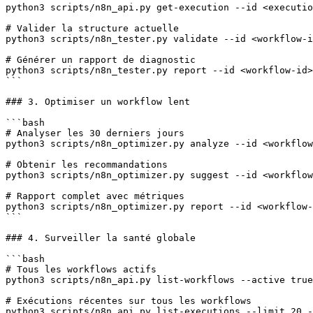
python3 scripts/n8n_api.py get-execution --id <executio
# Valider la structure actuelle

python3 scripts/n8n_tester.py validate --id <workflow-i
# Générer un rapport de diagnostic

python3 scripts/n8n_tester.py report --id <workflow-id>

```

### 3. Optimiser un workflow lent

```bash

# Analyser les 30 derniers jours

python3 scripts/n8n_optimizer.py analyze --id <workflow
# Obtenir les recommandations

python3 scripts/n8n_optimizer.py suggest --id <workflow
# Rapport complet avec métriques

python3 scripts/n8n_optimizer.py report --id <workflow-
```

### 4. Surveiller la santé globale

```bash

# Tous les workflows actifs

python3 scripts/n8n_api.py list-workflows --active true
# Exécutions récentes sur tous les workflows

python3 scripts/n8n_api.py list-executions --limit 20 -