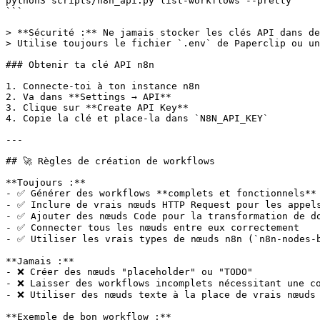
python3 scripts/n8n_api.py list-workflows --pretty

```

> **Sécurité :** Ne jamais stocker les clés API dans de
> Utilise toujours le fichier `.env` de Paperclip ou un
### Obtenir ta clé API n8n

1. Connecte-toi à ton instance n8n

2. Va dans **Settings → API**

3. Clique sur **Create API Key**

4. Copie la clé et place-la dans `N8N_API_KEY`

---

## 🚀 Règles de création de workflows

**Toujours :**

- ✅ Générer des workflows **complets et fonctionnels** 
- ✅ Inclure de vrais nœuds HTTP Request pour les appels
- ✅ Ajouter des nœuds Code pour la transformation de do
- ✅ Connecter tous les nœuds entre eux correctement

- ✅ Utiliser les vrais types de nœuds n8n (`n8n-nodes-b
**Jamais :**

- ❌ Créer des nœuds "placeholder" ou "TODO"

- ❌ Laisser des workflows incomplets nécessitant une co
- ❌ Utiliser des nœuds texte à la place de vrais nœuds 
**Exemple de bon workflow :**
