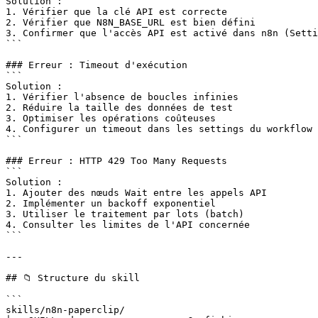
Solution :

1. Vérifier que la clé API est correcte

2. Vérifier que N8N_BASE_URL est bien défini

3. Confirmer que l'accès API est activé dans n8n (Setti
```

### Erreur : Timeout d'exécution

```

Solution :

1. Vérifier l'absence de boucles infinies

2. Réduire la taille des données de test

3. Optimiser les opérations coûteuses

4. Configurer un timeout dans les settings du workflow

```

### Erreur : HTTP 429 Too Many Requests

```

Solution :

1. Ajouter des nœuds Wait entre les appels API

2. Implémenter un backoff exponentiel

3. Utiliser le traitement par lots (batch)

4. Consulter les limites de l'API concernée

```

---

## 📁 Structure du skill

```

skills/n8n-paperclip/
