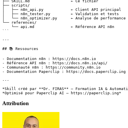
├── SKILL.md                  ← Ce fichier

├── scripts/

│   ├── n8n_api.py            ← Client API principal

│   ├── n8n_tester.py         ← Validation et tests

│   └── n8n_optimizer.py      ← Analyse de performance

└── references/

    └── api.md                ← Référence API n8n

```

---

## 📚 Ressources

- Documentation n8n : https://docs.n8n.io

- Référence API n8n : https://docs.n8n.io/api/

- Communauté n8n : https://community.n8n.io

- Documentation Paperclip : https://docs.paperclip.ing

---

*Skill créé par **Dr. FIRAS** — Formation IA & Automati
Attribution