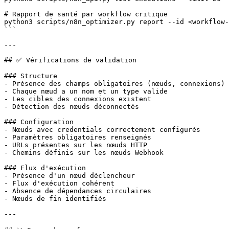
# Rapport de santé par workflow critique

python3 scripts/n8n_optimizer.py report --id <workflow-
```

---

## ✅ Vérifications de validation

### Structure

- Présence des champs obligatoires (nœuds, connexions)

- Chaque nœud a un nom et un type valide

- Les cibles des connexions existent

- Détection des nœuds déconnectés

### Configuration

- Nœuds avec credentials correctement configurés

- Paramètres obligatoires renseignés

- URLs présentes sur les nœuds HTTP

- Chemins définis sur les nœuds Webhook

### Flux d'exécution

- Présence d'un nœud déclencheur

- Flux d'exécution cohérent

- Absence de dépendances circulaires

- Nœuds de fin identifiés

---
