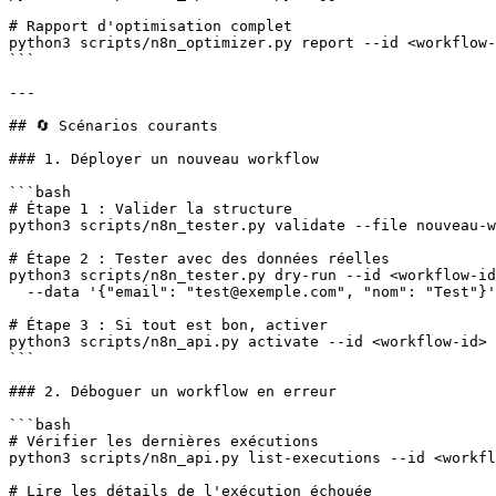
# Rapport d'optimisation complet

python3 scripts/n8n_optimizer.py report --id <workflow-
```

---

## 🔄 Scénarios courants

### 1. Déployer un nouveau workflow

```bash

# Étape 1 : Valider la structure

python3 scripts/n8n_tester.py validate --file nouveau-w
# Étape 2 : Tester avec des données réelles

python3 scripts/n8n_tester.py dry-run --id <workflow-id
  --data '{"email": "test@exemple.com", "nom": "Test"}'

# Étape 3 : Si tout est bon, activer

python3 scripts/n8n_api.py activate --id <workflow-id>

```

### 2. Déboguer un workflow en erreur

```bash

# Vérifier les dernières exécutions

python3 scripts/n8n_api.py list-executions --id <workfl
# Lire les détails de l'exécution échouée
