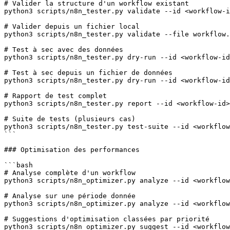
# Valider la structure d'un workflow existant

python3 scripts/n8n_tester.py validate --id <workflow-i
# Valider depuis un fichier local

python3 scripts/n8n_tester.py validate --file workflow.
# Test à sec avec des données

python3 scripts/n8n_tester.py dry-run --id <workflow-id
# Test à sec depuis un fichier de données

python3 scripts/n8n_tester.py dry-run --id <workflow-id
# Rapport de test complet

python3 scripts/n8n_tester.py report --id <workflow-id>

# Suite de tests (plusieurs cas)

python3 scripts/n8n_tester.py test-suite --id <workflow
```

### Optimisation des performances

```bash

# Analyse complète d'un workflow

python3 scripts/n8n_optimizer.py analyze --id <workflow
# Analyse sur une période donnée

python3 scripts/n8n_optimizer.py analyze --id <workflow
# Suggestions d'optimisation classées par priorité

python3 scripts/n8n_optimizer.py suggest --id <workflow