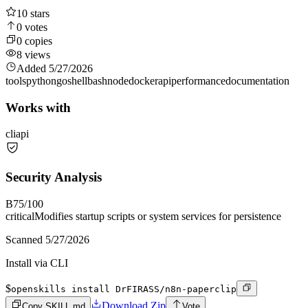
10
stars
0
votes
0
copies
8
views
Added
5/27/2026
tools
python
go
shell
bash
node
docker
api
performance
documentation
Works with
cli
api
Security Analysis
B
75
/100
critical
Modifies startup scripts or system services for persistence
Scanned
5/27/2026
Install via CLI
$
openskills install DrFIRASS/n8n-paperclip
Download Zip
Copy SKILL.md
Vote